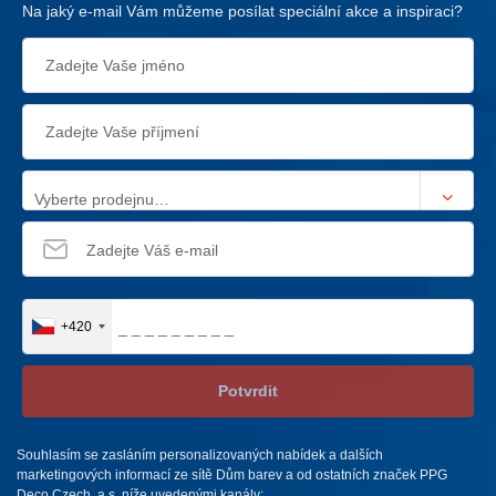
Na jaký e-mail Vám můžeme posílat speciální akce a inspiraci?
Vyberte prodejnu…
+420
Potvrdit
Souhlasím se zasláním personalizovaných nabídek a dalších
marketingových informací ze sítě Dům barev a od ostatních značek PPG
Deco Czech, a.s. níže uvedenými kanály: