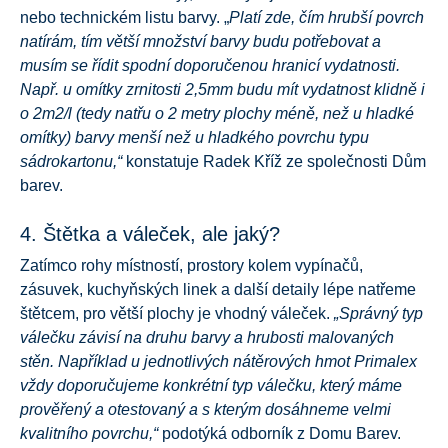
nebo technickém listu barvy. „
Platí zde, čím hrubší povrch
natírám, tím větší množství barvy budu potřebovat a
musím se řídit spodní doporučenou hranicí vydatnosti.
Např. u omítky zrnitosti 2,5mm budu mít vydatnost klidně i
o 2m2/l (tedy natřu o 2 metry plochy méně, než u hladké
omítky) barvy menší než u hladkého povrchu typu
sádrokartonu,“
konstatuje Radek Kříž ze společnosti Dům
barev.
4. Štětka a váleček, ale jaký?
Zatímco rohy místností, prostory kolem vypínačů,
zásuvek, kuchyňských linek a další detaily lépe natřeme
štětcem, pro větší plochy je vhodný váleček.
„Správný typ
válečku závisí na druhu barvy a hrubosti malovaných
stěn. Například u jednotlivých nátěrových hmot Primalex
vždy doporučujeme konkrétní typ válečku, který máme
prověřený a otestovaný a s kterým dosáhneme velmi
kvalitního povrchu,“
podotýká odborník z Domu Barev.