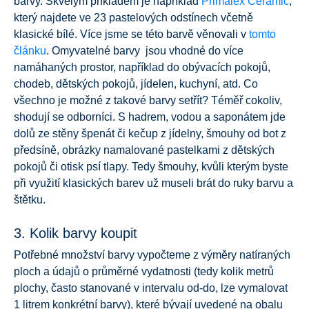
barvy. Skvělým příkladem je například
Primalex Ceramic
,
který najdete ve 23 pastelových odstínech včetně
klasické bílé. Více jsme se této barvě věnovali v
tomto
článku
. Omyvatelné barvy jsou vhodné do více
namáhaných prostor, například do obývacích pokojů,
chodeb, dětských pokojů, jídelen, kuchyní, atd. Co
všechno je možné z takové barvy setřít? Téměř cokoliv,
shodují se odborníci. S hadrem, vodou a saponátem jde
dolů ze stěny špenát či kečup z jídelny, šmouhy od bot z
předsíně, obrázky namalované pastelkami z dětských
pokojů či otisk psí tlapy. Tedy šmouhy, kvůli kterým byste
při využití klasických barev už museli brát do ruky barvu a
štětku.
3. Kolik barvy koupit
Potřebné množství barvy vypočteme z výměry natíraných
ploch a údajů o průměrné vydatnosti (tedy kolik metrů
plochy, často stanované v intervalu od-do, lze vymalovat
1 litrem konkrétní barvy), které bývají uvedené na obalu