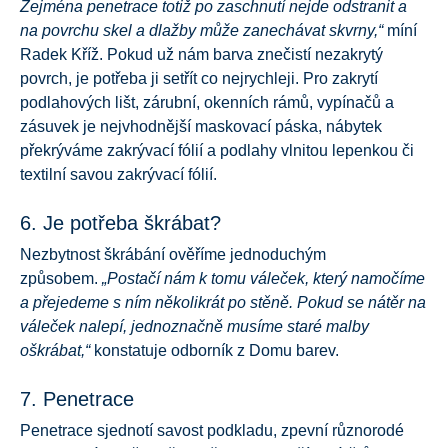
Zejména penetrace totiž po zaschnutí nejde odstranit a
na povrchu skel a dlažby může zanechávat skvrny,“
míní
Radek Kříž. Pokud už nám barva znečistí nezakrytý
povrch, je potřeba ji setřít co nejrychleji. Pro zakrytí
podlahových lišt, zárubní, okenních rámů, vypínačů a
zásuvek je nejvhodnější maskovací páska, nábytek
překrýváme zakrývací fólií a podlahy vlnitou lepenkou či
textilní savou zakrývací fólií.
6. Je potřeba škrábat?
Nezbytnost škrábání ověříme jednoduchým
způsobem.
„Postačí nám k tomu váleček, který namočíme
a přejedeme s ním několikrát po stěně. Pokud se nátěr na
váleček nalepí, jednoznačně musíme staré malby
oškrábat,“
konstatuje odborník z Domu barev.
7. Penetrace
Penetrace sjednotí savost podkladu, zpevní různorodé