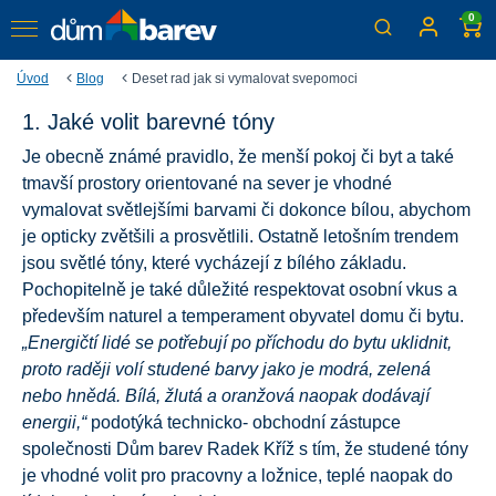
0
Úvod
Blog
Deset rad jak si vymalovat svepomoci
1. Jaké volit barevné tóny
Deset rad, jak si vymalovat
Je obecně známé pravidlo, že menší pokoj či byt a také
svépomocí
tmavší prostory orientované na sever je vhodné
Stále hodně Čechů má ve zvyku si malovat byt či dům
vymalovat světlejšími barvami či dokonce bílou, abychom
svépomocí. Proto si s řadou úskalí této činnosti dokáže
je opticky zvětšili a prosvětlili. Ostatně letošním trendem
poradit. Ovšem i tak máme tendenci na některé věci v
jsou světlé tóny, které vycházejí z bílého základu.
souvislosti s výmalbou zapomenout či je podcenit. V
Pochopitelně je také důležité respektovat osobní vkus a
následujících deseti bodech shrnuli odborníci ze sítě
především naturel a temperament obyvatel domu či bytu.
prodejen Dům barev základní postup při malování, a to od
výběru jednotlivých tónů a kvality barev po zakrývání
„Energičtí lidé se potřebují po příchodu do bytu uklidnit,
vybavení domácnosti, nezbytnost škrábání, penetrace či
proto raději volí studené barvy jako je modrá, zelená
rady, jak předejít „kocourům“ na stěnách.
nebo hnědá. Bílá, žlutá a oranžová naopak dodávají
energii,“
podotýká technicko- obchodní zástupce
společnosti Dům barev Radek Kříž s tím, že studené tóny
je vhodné volit pro pracovny a ložnice, teplé naopak do