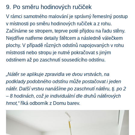
9. Po směru hodinových ručiček
V rámci samotného malování je správný řemeslný postup
v místnosti po směru hodinových ručiček a z rohu.
Začínáme se stropem, teprve poté přijdou na řadu stěny.
Nejdříve natřeme detaily štětcem a následně válečkem
plochy. V případě různých odstínů napojovaných v rohu
místnosti nebo stropu je nutné pokračovat s jiným
odstínem až po zaschnutí sousedícího odstínu.
„Nátěr se aplikuje zpravidla ve dvou vrstvách, na
podklady podobného odstínu může postačovat i jeden
nátěr. Další vrstvu nanášíme po zaschnutí nátěru, tj. po 2
– 8 hodinách, což je individuální dle druhů nátěrových
hmot,“
říká odborník z Domu barev.