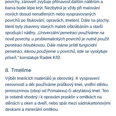
povrchy, zároveň zvyšuje přilnavost dalším nátěrům a
barva bude lépe krýt. Nezbytná je vždy při malování
nových dosud nenatřených nebo vyspravovaných
povrchů po štukování, opravách, tmelení. Dále na plochy,
které byly zbaveny starých maleb oškrábáním a starší
sprašující nátěry. „
Univerzální penetraci používáme na
nové povrchy, u problematických povrchů je nutné použít
penetraci hloubkovou. Dále máme ještě fungicidní
penetraci, kterou použijeme u povrchů, kde se vyskytuje
plíseň,“
konstatuje Radek Kříž.
8. Tmelíme
Výběr tmelících materiálů je obrovský. K vyspravení
nerovností a děr používáme práškový tmel, vnitřní stěrku
jemnozrnnou (obojí od Primalexu) či akrylátový tmel. Ten
je ostatně vhodný i k opravám prasklin v omítkách na
stěnách u oken a dveří, nebo spár mezi sádrokartonovými
deskami a minerální omítkou.