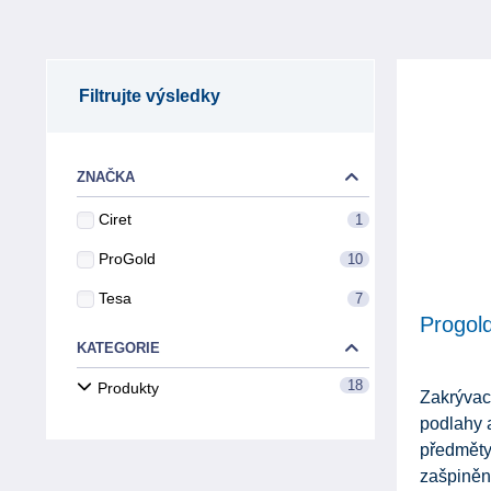
Filtrujte výsledky
ZNAČKA
Ciret
1
ProGold
10
Tesa
7
Progold
KATEGORIE
18
Produkty
Zakrývací
podlahy 
předměty
zašpiněn