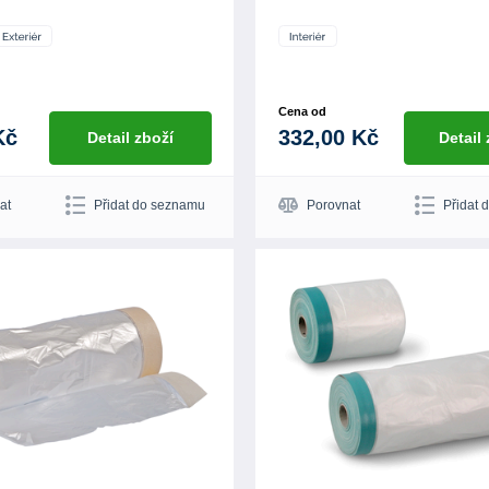
Cena od
Kč
332,00 Kč
Detail zboží
Detail
at
Přidat do seznamu
Porovnat
Přidat 