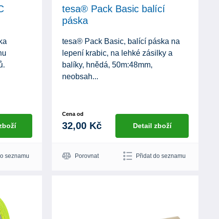
C
tesa® Pack Basic balící
páska
ka
tesa® Pack Basic, balící páska na
nu
lepení krabic, na lehké zásilky a
ů.
balíky, hnědá, 50m:48mm,
neobsah...
Cena od
32,00 Kč
 zboží
Detail zboží
do seznamu
Porovnat
Přidat do seznamu