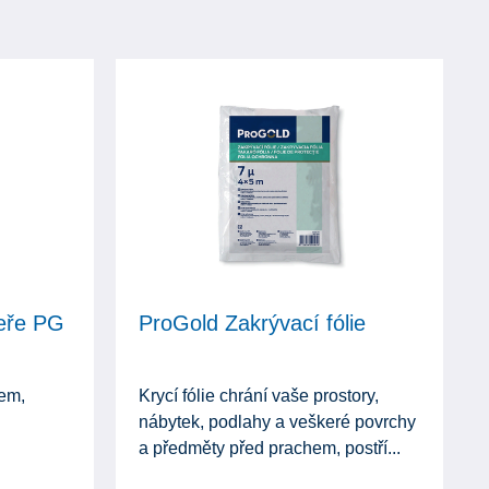
veře PG
ProGold Zakrývací fólie
hem,
Krycí fólie chrání vaše prostory,
nábytek, podlahy a veškeré povrchy
a předměty před prachem, postří...