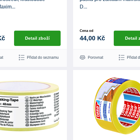
Maxim...
D...
Cena od
Kč
44,00 Kč
Detail zboží
Detail 
at
Přidat do seznamu
Porovnat
Přidat 