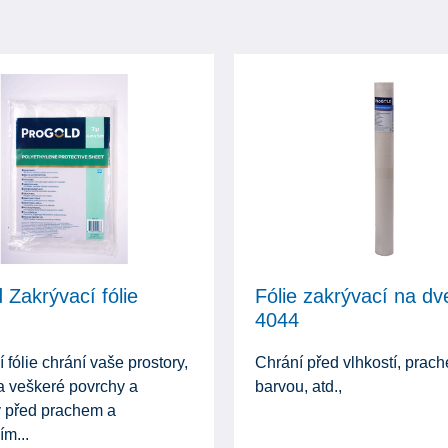
 Zakrývací fólie
Fólie zakrývací na d
4044
 fólie chrání vaše prostory,
Chrání před vlhkostí, prac
a veškeré povrchy a
barvou, atd.,
 před prachem a
ím...