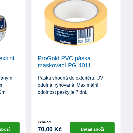
xtilní
ProGold PVC páska
maskovací PG 4011
ovaným
Páska vhodná do exteriéru, UV
m
odolná, rýhovaná. Maximální
vým
odolnost pásky je 7 dní.
Cena od
70,00 Kč
 zboží
Detail zboží