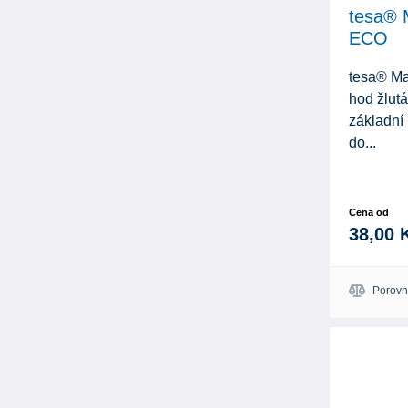
tesa® 
ECO
tesa® M
hod žlutá
základní 
do...
Cena od
38,00 
Porovn