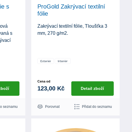
ie s
ProGold Zakrývací textilní
fólie
nová
Zakrývací textilní fólie, Tloušťka 3
vaná s
mm, 270 g/m2.
rývací
Cena od
123,00 Kč
zboží
Detail zboží
do seznamu
Porovnat
Přidat do seznamu