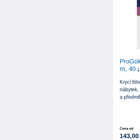
ProGold
m, 40 
Krycí fól
nábytek,
a předmět
Cena od
143,00