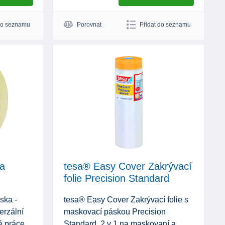
do seznamu
Porovnat
Přidat do seznamu
a
tesa® Easy Cover Zakrývací
folie Precision Standard
ska -
tesa® Easy Cover Zakrývací folie s
erzální
maskovací páskou Precision
é práce.
Standard. 2 v 1 na maskovaní a