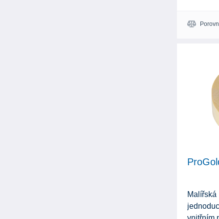
Porovn
ProGol
Malířská
jednoduc
vnitřním 