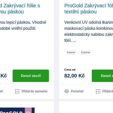
 Zakrývací fólie s
ProGold Zakrývací fól
vou páskou
textilní páskou
vou lepicí páskou. Vhodné
Venkovní UV odolná tkani
odobé vnitřní použití.
maskovací páska kombino
elektrostaticky nabitou zak
fólií. ...
Cena od
 Kč
82,00 Kč
Detail zboží
Detail 
at
Přidat do seznamu
Porovnat
Přidat 