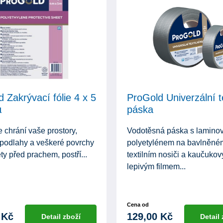
 Zakrývací fólie 4 x 5
ProGold Univerzální te
µ
páska
ie chrání vaše prostory,
Vodotěsná páska s lamin
 podlahy a veškeré povrchy
polyetylénem na bavlněné
y před prachem, postří...
textilním nosiči a kaučuko
lepivým filmem...
Cena od
 Kč
129,00 Kč
Detail zboží
Detail