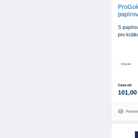
ProGold
papíro
S papíro
pro krátk
Cena od
101,00
Porovn