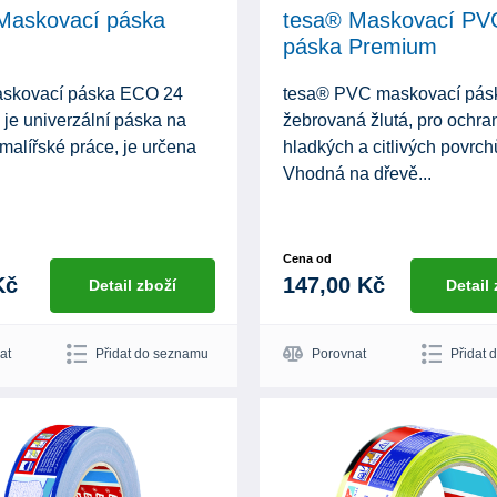
Maskovací páska
tesa® Maskovací PV
páska Premium
askovací páska ECO 24
tesa® PVC maskovací pás
 je univerzální páska na
žebrovaná žlutá, pro ochra
malířské práce, je určena
hladkých a citlivých povrch
Vhodná na dřevě...
Cena od
Kč
147,00 Kč
Detail zboží
Detail
at
Přidat do seznamu
Porovnat
Přidat 