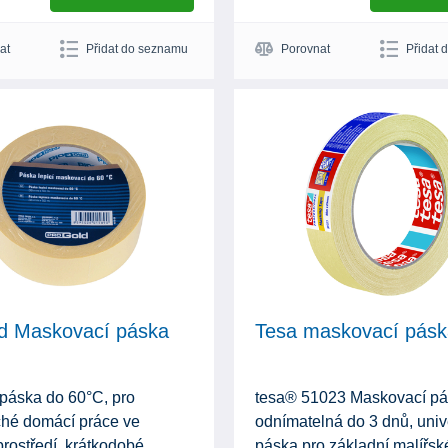
at
Přidat do seznamu
Porovnat
Přidat 
d Maskovací páska
Tesa maskovací pásk
 páska do 60°C, pro
tesa® 51023 Maskovací pá
hé domácí práce ve
odnímatelná do 3 dnů, univ
prostředí, krátkodobé
páska pro základní malířsk