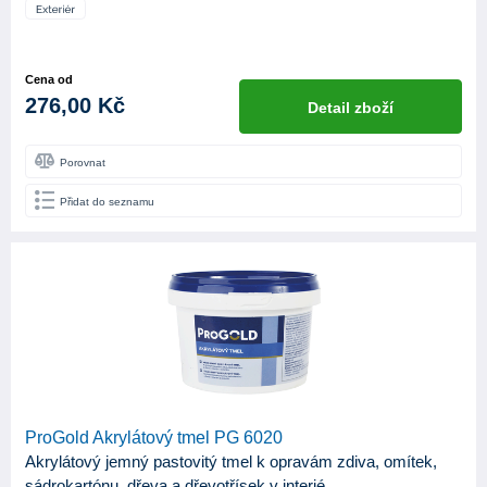
Cena od
276,00 Kč
Detail zboží
Porovnat
Přidat do seznamu
ProGold Akrylátový tmel PG 6020
Akrylátový jemný pastovitý tmel k opravám zdiva, omítek,
sádrokartónu, dřeva a dřevotřísek v interié...