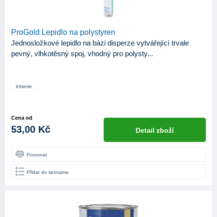
ProGold Lepidlo na polystyren
Jednosložkové lepidlo na bázi disperze vytvářející trvale
pevný, vlhkotěsný spoj, vhodný pro polysty...
Cena od
53,00 Kč
Detail zboží
Porovnat
Přidat do seznamu