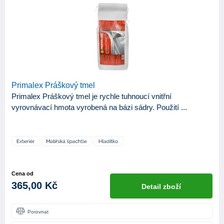
ZNAČKA
Ciret
2
Den Braven
2
Primalex
2
ProGold
43
Primalex Práškový tmel
Primalex Práškový tmel je rychle tuhnoucí vnitřní
KATEGORIE
vyrovnávací hmota vyrobená na bázi sádry. Použití ...
49
Produkty
APLIKAČNÍ NÁSTROJE
Hladítko
2
Cena od
Malířská špachtle
2
365,00 Kč
Detail zboží
Stříkací pistole
1
Porovnat
Váleček
1