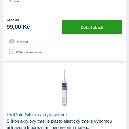
Cena od
99,00 Kč
Detail zboží
Porovnat
Přidat do seznamu
ProGold Silikon akrylový tmel
Silikon akrylový tmel je plasto-elastický tmel s výbornou
přilnavostí k porézním i neporézním materi...