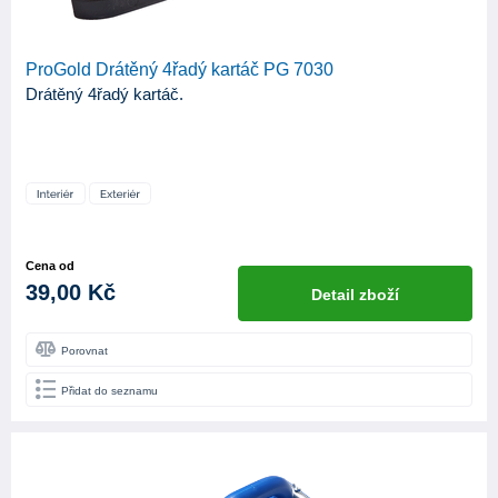
ProGold Drátěný 4řadý kartáč PG 7030
Drátěný 4řadý kartáč.
Cena od
39,00 Kč
Detail zboží
Porovnat
Přidat do seznamu