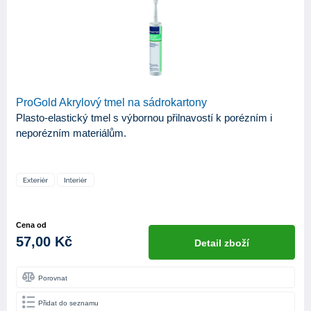
ProGold Akrylový tmel na sádrokartony
Plasto-elastický tmel s výbornou přilnavostí k porézním i
neporézním materiálům.
Cena od
57,00 Kč
Detail zboží
Porovnat
Přidat do seznamu