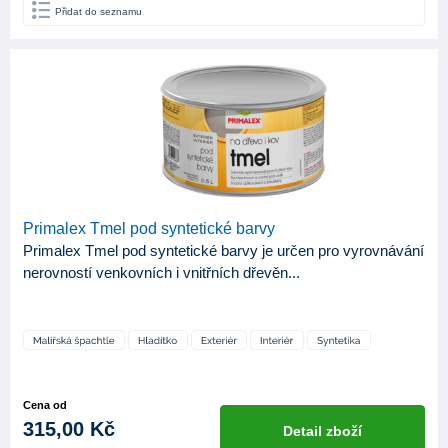
Přidat do seznamu
Štětka
1
BÁZE
Syntetická
1
ODSTÍN LESKU
Mat
1
Primalex Tmel pod syntetické barvy
Primalex Tmel pod syntetické barvy je určen pro vyrovnávání
nerovností venkovních i vnitřních dřevěn...
Cena od
315,00 Kč
Detail zboží