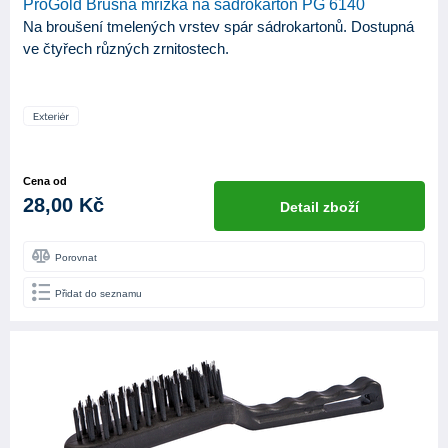
ProGold Brusná mřížka na sádrokarton PG 6140
Na broušení tmelených vrstev spár sádrokartonů. Dostupná
ve čtyřech různých zrnitostech.
Cena od
28,00 Kč
Detail zboží
Porovnat
Přidat do seznamu