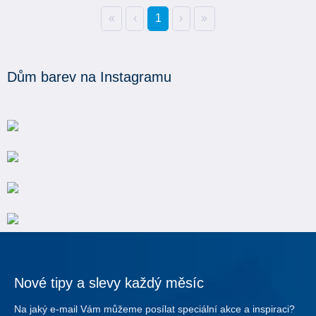
«
‹
1
›
»
Dům barev na Instagramu
Nové tipy a slevy každý měsíc
Na jaký e-mail Vám můžeme posílat speciální akce a inspiraci?