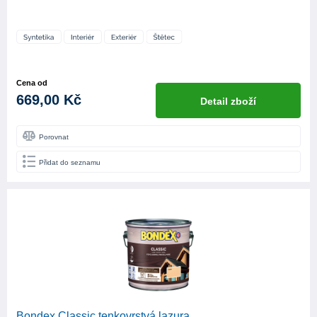
Cena od
669,00 Kč
Detail zboží
Porovnat
Přidat do seznamu
Bondex Classic tenkovrstvá lazura