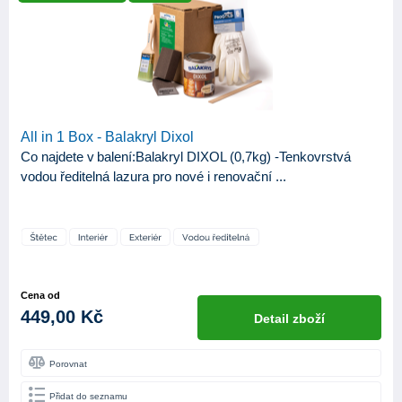
ZNAČKA
Balakryl
3
Bondex
4
Detecha
1
Johnstone's
4
All in 1 Box - Balakryl Dixol
Co najdete v balení:Balakryl DIXOL (0,7kg) -Tenkovrstvá
Primalex
3
vodou ředitelná lazura pro nové i renovační ...
KATEGORIE
15
Produkty
APLIKAČNÍ NÁSTROJE
Cena od
Stříkací pistole
4
449,00 Kč
Detail zboží
Váleček
4
Porovnat
Štětec
14
Přidat do seznamu