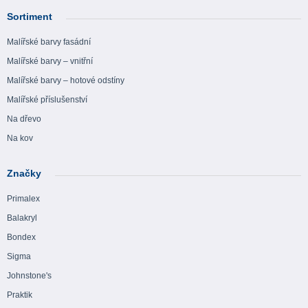
Sortiment
Malířské barvy fasádní
Malířské barvy – vnitřní
Malířské barvy – hotové odstíny
Malířské příslušenství
Na dřevo
Na kov
Značky
Primalex
Balakryl
Bondex
Sigma
Johnstone's
Praktik