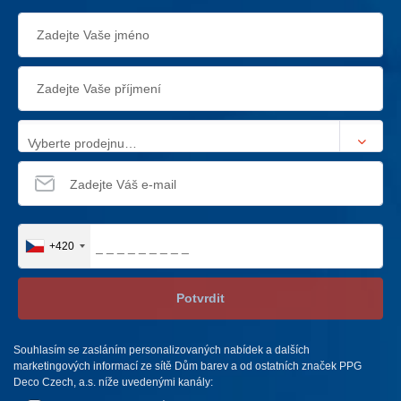
Vyberte prodejnu…
+420
Potvrdit
Souhlasím se zasláním personalizovaných nabídek a dalších
marketingových informací ze sítě Dům barev a od ostatních značek PPG
Deco Czech, a.s. níže uvedenými kanály: