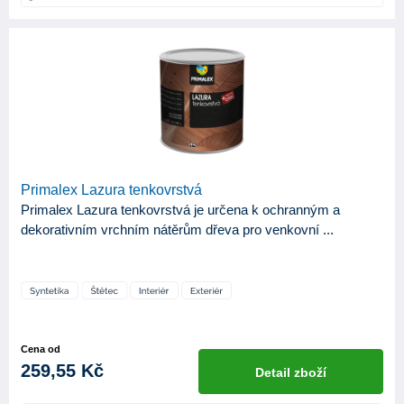
BÁZE
Syntetická
7
Vodou ředitelná
4
ODSTÍN LESKU
Lesk
2
Primalex Lazura tenkovrstvá
Mat
5
Primalex Lazura tenkovrstvá je určena k ochranným a
Satin
3
dekorativním vrchním nátěrům dřeva pro venkovní ...
Cena od
259,55 Kč
Detail zboží