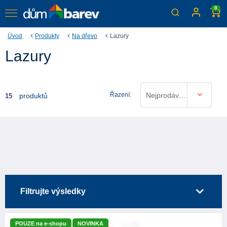
0
Úvod
Produkty
Na dřevo
Lazury
Lazury
Řazení:
Nejprodávanější
produktů
15
Filtrujte výsledky
POUZE na e-shopu
NOVINKA