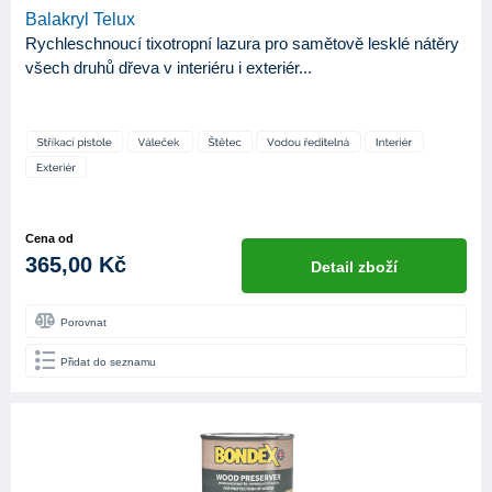
Balakryl Telux
Rychleschnoucí tixotropní lazura pro samětově lesklé nátěry
všech druhů dřeva v interiéru i exteriér...
Cena od
365,00 Kč
Detail zboží
Porovnat
Přidat do seznamu