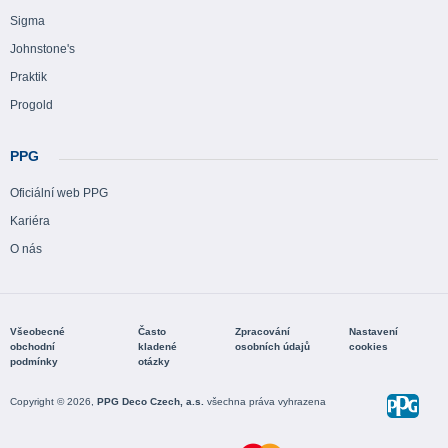
Sigma
Johnstone's
Praktik
Progold
PPG
Oficiální web PPG
Kariéra
O nás
Všeobecné
Často
Zpracování
Nastavení
obchodní
kladené
osobních údajů
cookies
podmínky
otázky
Copyright © 2026,
PPG Deco Czech, a.s.
všechna práva vyhrazena