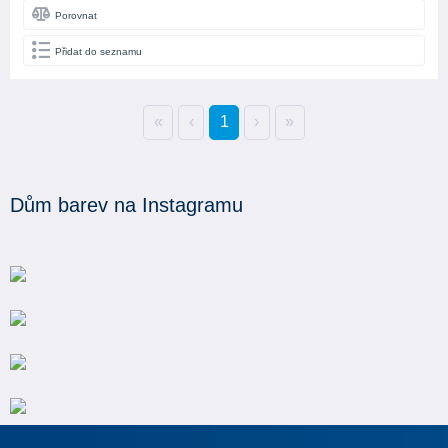
Porovnat
Přidat do seznamu
«
‹
1
›
»
Dům barev na Instagramu