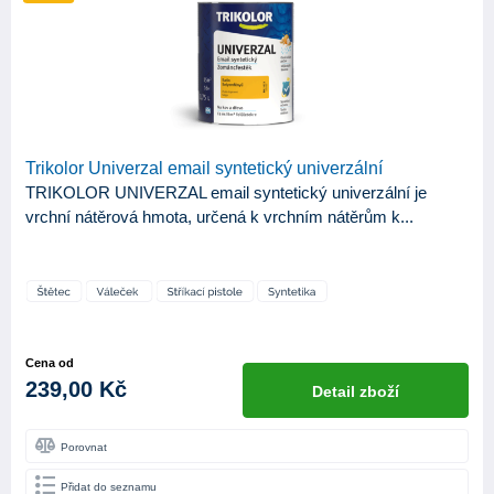
KATEGORIE
2
Produkty
APLIKAČNÍ NÁSTROJE
Stříkací pistole
2
Trikolor Univerzal email syntetický univerzální
Váleček
2
TRIKOLOR UNIVERZAL email syntetický univerzální je
Štětec
2
vrchní nátěrová hmota, určená k vrchním nátěrům k...
BÁZE
Syntetická
2
ODSTÍN LESKU
Cena od
239,00 Kč
Detail zboží
Satin
1
Porovnat
Přidat do seznamu