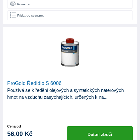
Porovnat
Přidat do seznamu
ProGold Ředidlo S 6006
Používá se k ředění olejových a syntetických nátěrových
hmot na vzduchu zasychajících, určených k na...
Cena od
56,00 Kč
Detail zboží