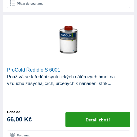
ODSTÍN LESKU
Přidat do seznamu
ProGold Ředidlo S 6001
Používá se k ředění syntetických nátěrových hmot na
vzduchu zasychajících, určených k nanášení střík...
Cena od
66,00 Kč
Detail zboží
Porovnat