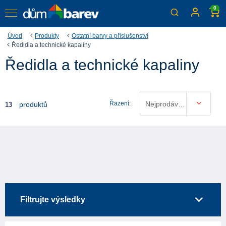
0
Úvod
Produkty
Ostatní barvy a příslušenství
Ředidla a technické kapaliny
Ředidla a technické kapaliny
Řazení:
Nejprodávanější
produktů
13
Filtrujte výsledky