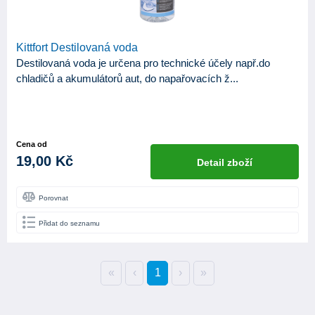
Kittfort Destilovaná voda
Destilovaná voda je určena pro technické účely např.do
chladičů a akumulátorů aut, do napařovacích ž...
Cena od
19,00 Kč
Detail zboží
Porovnat
Přidat do seznamu
«
‹
1
›
»