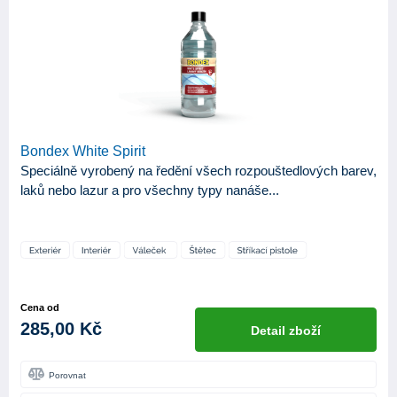
ZNAČKA
Bondex
1
Kittfort
1
ProGold
11
Bondex White Spirit
KATEGORIE
Speciálně vyrobený na ředění všech rozpouštedlových barev,
13
Produkty
laků nebo lazur a pro všechny typy nanáše...
APLIKAČNÍ NÁSTROJE
Stříkací pistole
1
Váleček
1
Cena od
Štětec
2
285,00 Kč
Detail zboží
BÁZE
Porovnat