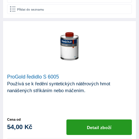
Přidat do seznamu
ProGold ředidlo S 6005
Používá se k ředění syntetických nátěrových hmot
nanášených stříkáním nebo máčením.
Cena od
54,00 Kč
Detail zboží