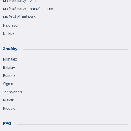
Malířské barvy – vnitřní
Malířské barvy – hotové odstíny
Malířské příslušenství
Na dřevo
Na kov
Značky
Primalex
Balakryl
Bondex
Sigma
Johnstone's
Praktik
Progold
PPG