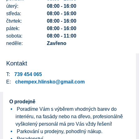
úterý:
08:00 - 16:00
středa:
08:00 - 16:00
čtvrtek:
08:00 - 16:00
pátek:
08:00 - 16:00
sobota:
08:00 - 11:00
neděle:
Zavřeno
Kontakt
T:
739 454 065
E:
chempex.hlinsko@gmail.com
O prodejně
Poradíme Vám s výběrem vhodných barev do
interiéru, na fasády nebo na dřevo, profesionálně
vyškolený personál má pro Vás vždy řešení!
Parkování u prodejny, pohodlný nákup.
Poradenství