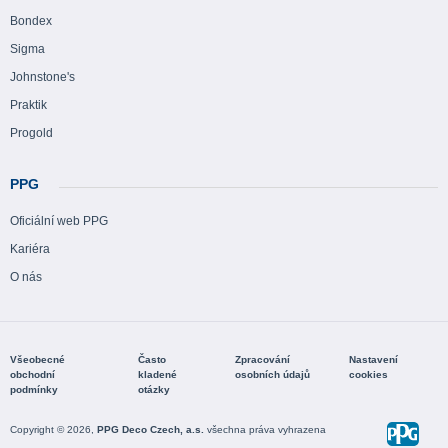
Bondex
Sigma
Johnstone's
Praktik
Progold
PPG
Oficiální web PPG
Kariéra
O nás
Všeobecné
Často
Zpracování
Nastavení
obchodní
kladené
osobních údajů
cookies
podmínky
otázky
Copyright © 2026,
PPG Deco Czech, a.s.
všechna práva vyhrazena