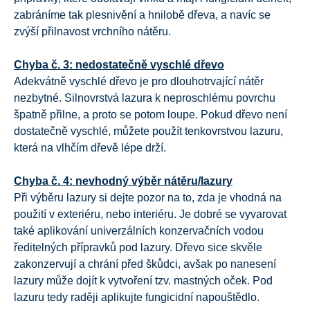
zabráníme tak plesnivění a hnilobě dřeva, a navíc se
zvýší přilnavost vrchního nátěru.
Chyba č. 3: nedostatečně vyschlé dřevo
Adekvátně vyschlé dřevo je pro dlouhotrvající nátěr
nezbytné. Silnovrstvá lazura k neproschlému povrchu
špatně přilne, a proto se potom loupe. Pokud dřevo není
dostatečně vyschlé, můžete použít tenkovrstvou lazuru,
která na vlhčím dřevě lépe drží.
Chyba č. 4: nevhodný výběr nátěru/lazury
Při výběru lazury si dejte pozor na to, zda je vhodná na
použití v exteriéru, nebo interiéru. Je dobré se vyvarovat
také aplikování univerzálních konzervačních vodou
ředitelných přípravků pod lazury. Dřevo sice skvěle
zakonzervují a chrání před škůdci, avšak po nanesení
lazury může dojít k vytvoření tzv. mastných oček. Pod
lazuru tedy raději aplikujte fungicidní napouštědlo.