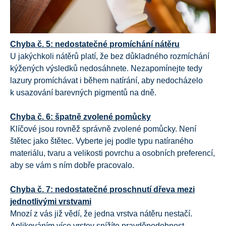
Chyba č. 5: nedostatečné promíchání nátěru
U jakýchkoli nátěrů platí, že bez důkladného rozmíchání
kýžených výsledků nedosáhnete. Nezapomínejte tedy
lazury promíchávat i během natírání, aby nedocházelo
k usazování barevných pigmentů na dně.
Chyba č. 6: špatně zvolené pomůcky
Klíčové jsou rovněž správně zvolené pomůcky. Není
štětec jako štětec. Vyberte jej podle typu natíraného
materiálu, tvaru a velikosti povrchu a osobních preferencí,
aby se vám s ním dobře pracovalo.
Chyba č. 7: nedostatečné proschnutí dřeva mezi
jednotlivými vrstvami
Mnozí z vás již vědí, že jedna vrstva nátěru nestačí.
Aplikováním více vrstev snížíte pravděpodobnost