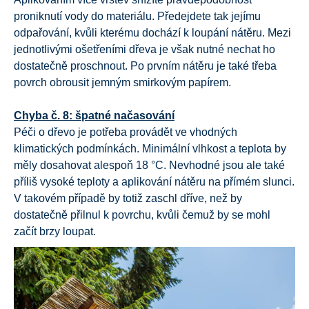
proniknutí vody do materiálu. Předejdete tak jejímu
odpařování, kvůli kterému dochází k loupání nátěru. Mezi
jednotlivými ošetřeními dřeva je však nutné nechat ho
dostatečně proschnout. Po prvním nátěru je také třeba
povrch obrousit jemným smirkovým papírem.
Chyba č. 8: špatné načasování
Péči o dřevo je potřeba provádět ve vhodných
klimatických podmínkách. Minimální vlhkost a teplota by
měly dosahovat alespoň 18 °C. Nevhodné jsou ale také
příliš vysoké teploty a aplikování nátěru na přímém slunci.
V takovém případě by totiž zaschl dříve, než by
dostatečně přilnul k povrchu, kvůli čemuž by se mohl
začít brzy loupat.