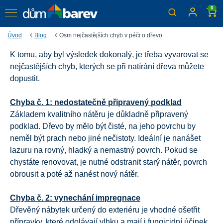
0
Úvod
Blog
Osm nejčastějších chyb v péči o dřevo
K tomu, aby byl výsledek dokonalý, je třeba vyvarovat se
8 nejčastějších chyb v péči
nejčastějších chyb, kterých se při natírání dřeva můžete
o dřevo
dopustit.
Léto se blíží a teplota stoupá. Také se už těšíte, až si
Chyba č. 1: nedostatečně připravený podklad
začnete užívat slunečných dnů na vaší zahradě nebo
terase? Nyní je nejvyšší čas vrhnout se na obnovu barvy
Základem kvalitního nátěru je důkladně připravený
vašeho oblíbeného zahradního nábytku nebo pergoly,
podklad. Dřevo by mělo být čisté, na jeho povrchu by
případně ošetřit a natřít nové dřevo.
neměl být prach nebo jiné nečistoty. Ideální je nanášet
lazuru na rovný, hladký a nemastný povrch. Pokud se
chystáte renovovat, je nutné odstranit starý nátěr, povrch
obrousit a poté až nanést nový nátěr.
Chyba č. 2: vynechání impregnace
Dřevěný nábytek určený do exteriéru je vhodné ošetřit
přípravky, které odolávají vlhku a mají i fungicidní účinek,