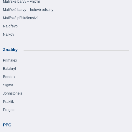
Malířské barvy – vnitřní
Malířské barvy – hotové odstíny
Malířské příslušenství
Na dřevo
Na kov
Značky
Primalex
Balakryl
Bondex
Sigma
Johnstone's
Praktik
Progold
PPG