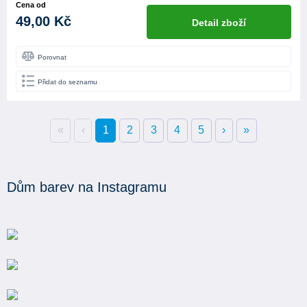
Cena od
49,00 Kč
Detail zboží
Porovnat
Přidat do seznamu
«
‹
1
2
3
4
5
›
»
Dům barev na Instagramu