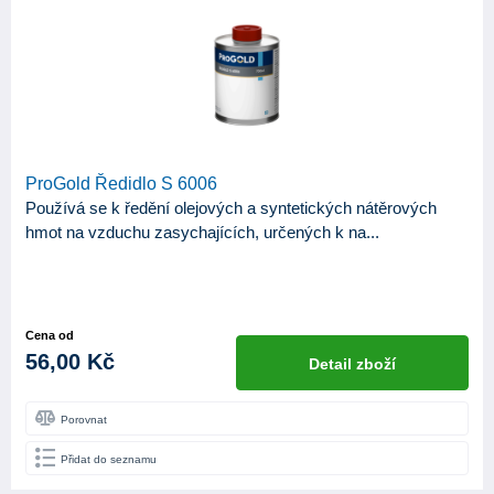
ProGold Ředidlo S 6006
Používá se k ředění olejových a syntetických nátěrových
hmot na vzduchu zasychajících, určených k na...
Cena od
56,00 Kč
Detail zboží
Porovnat
Přidat do seznamu