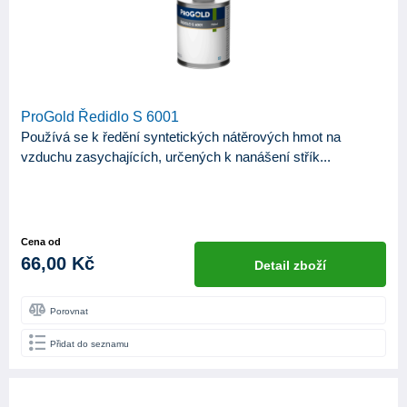
ProGold Ředidlo S 6001
Používá se k ředění syntetických nátěrových hmot na
vzduchu zasychajících, určených k nanášení střík...
Cena od
66,00 Kč
Detail zboží
Porovnat
Přidat do seznamu