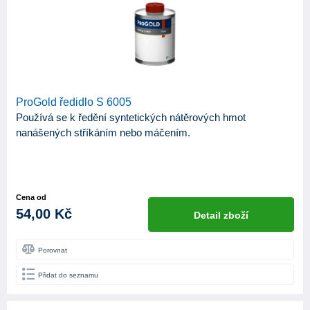
ProGold ředidlo S 6005
Používá se k ředění syntetických nátěrových hmot
nanášených stříkáním nebo máčením.
Cena od
54,00 Kč
Detail zboží
Porovnat
Přidat do seznamu