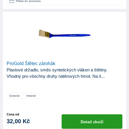
Přidat do seznamu
ProGold Štětec zárohák
Plastové držadlo, směs syntetických vláken a štětiny.
Vhodný pro všechny druhy nátěrových hmot. Na š...
Cena od
32,00 Kč
Detail zboží