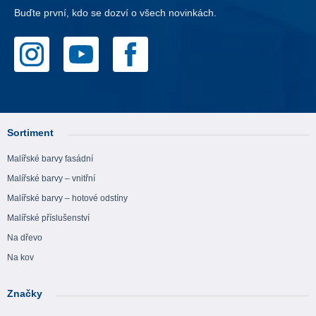
Buďte první, kdo se dozví o všech novinkách.
Sortiment
Malířské barvy fasádní
Malířské barvy – vnitřní
Malířské barvy – hotové odstíny
Malířské příslušenství
Na dřevo
Na kov
Značky