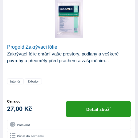
KATEGORIE
103
Produkty
APLIKAČNÍ NÁSTROJE
Stříkací pistole
1
Progold Zakrývací fólie
Váleček
1
Zakrývací fólie chrání vaše prostory, podlahy a veškeré
Štětec
1
povrchy a předměty před prachem a zašpiněním...
Štětka
1
Cena od
27,00 Kč
Detail zboží
Porovnat
Přidat do seznamu