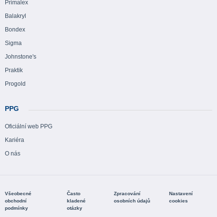
Primalex
Balakryl
Bondex
Sigma
Johnstone's
Praktik
Progold
PPG
Oficiální web PPG
Kariéra
O nás
Všeobecné
Často
Zpracování
Nastavení
obchodní
kladené
osobních údajů
cookies
podmínky
otázky