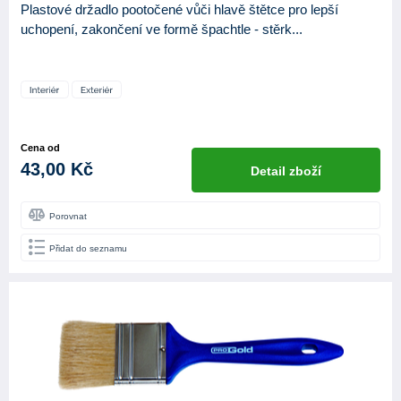
Plastové držadlo pootočené vůči hlavě štětce pro lepší
uchopení, zakončení ve formě špachtle - stěrk...
Cena od
43,00 Kč
Detail zboží
Porovnat
Přidat do seznamu