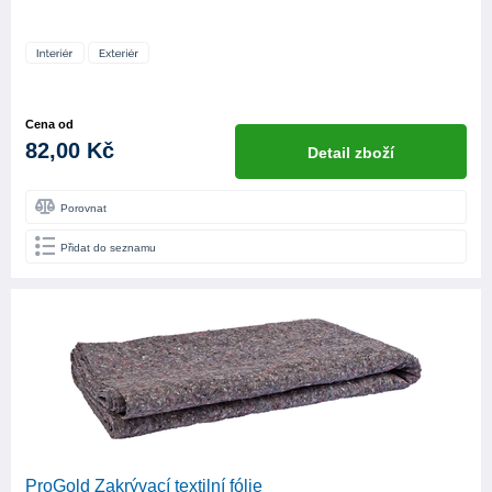
Cena od
82,00 Kč
Detail zboží
Porovnat
Přidat do seznamu
ProGold Zakrývací textilní fólie