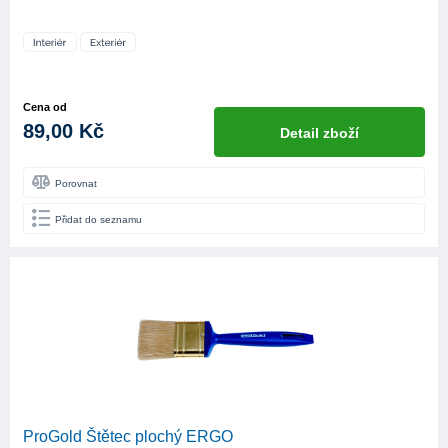
Cena od
89,00 Kč
Detail zboží
Porovnat
Přidat do seznamu
ProGold Štětec plochý ERGO