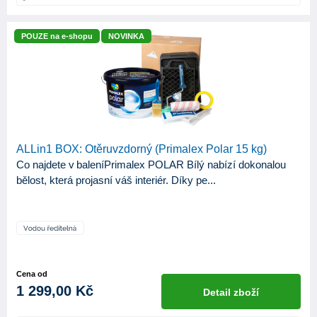
Vodou ředitelná
47
POUZE na e-shopu
NOVINKA
BĚLOST (%BASO4)
min. 85%
1
min. 86%
2
min. 88%
5
min. 89%
4
ALLin1 BOX: Otěruvzdorný (Primalex Polar 15 kg)
Co najdete v baleníPrimalex POLAR Bílý nabízí dokonalou
min. 90%
3
bělost, která projasní váš interiér. Díky pe...
min. 91%
2
min. 92%
3
OTĚRUVZDORNOST ZA SUCHA
Cena od
0
11
1 299,00 Kč
Detail zboží
1
3