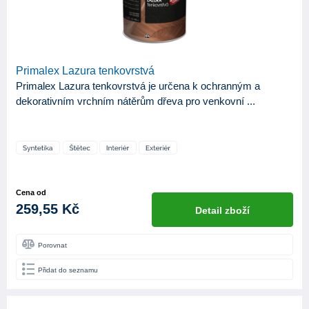
Primalex Lazura tenkovrstvá
Primalex Lazura tenkovrstvá je určena k ochranným a
dekorativním vrchním nátěrům dřeva pro venkovní ...
Cena od
259,55 Kč
Detail zboží
Porovnat
Přidat do seznamu