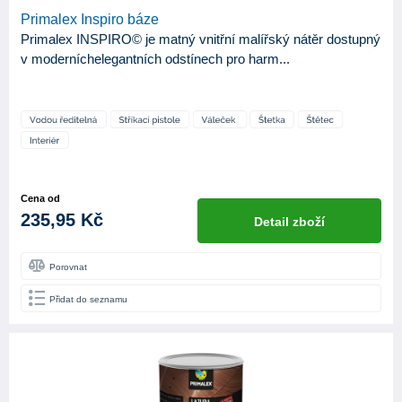
Primalex Inspiro báze
Primalex INSPIRO© je matný vnitřní malířský nátěr dostupný
v moderníchelegantních odstínech pro harm...
Cena od
235,95 Kč
Detail zboží
Porovnat
Přidat do seznamu