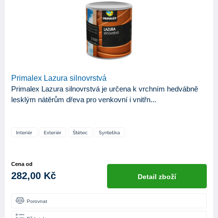
Primalex Lazura silnovrstvá
Primalex Lazura silnovrstvá je určena k vrchním hedvábně
lesklým nátěrům dřeva pro venkovní i vnitřn...
Cena od
282,00 Kč
Detail zboží
Porovnat