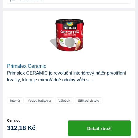
Primalex Ceramic
Primalex CERAMIC je revoluční interiérový nátěr prvotřídní
kvality, který je mimořádně odolný vůči s...
Cena od
312,18 Kč
Detail zboží