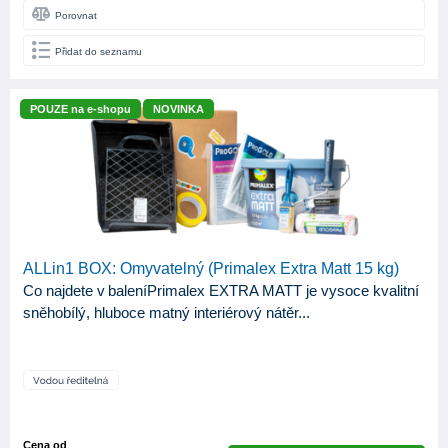
2
4
Porovnat
3
1
Přidat do seznamu
ODSTÍN LESKU
POUZE na e-shopu
NOVINKA
Lesk
14
Mat
51
Pololesk
4
Polomat
1
ALLin1 BOX: Omyvatelný (Primalex Extra Matt 15 kg)
Satin
2
Co najdete v baleníPrimalex EXTRA MATT je vysoce kvalitní
sněhobílý, hluboce matný interiérový nátěr...
Cena od