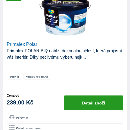
KATEGORIE
102
Produkty
APLIKAČNÍ NÁSTROJE
Hladítko
8
Primalex Polar
Malířská špachtle
3
Primalex POLAR Bílý nabízí dokonalou bělost, která projasní
Malířský válec
1
váš interiér. Díky pečlivému výběru nejk...
Stříkací pistole
36
Váleček
60
Štětec
62
Cena od
Štětka
15
239,00 Kč
Detail zboží
BÁZE
Porovnat
Syntetická
38
Přidat do seznamu