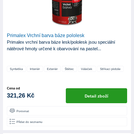
Primalex Vrchní barva báze pololesk
Primalex vrchní barva báze lesk/pololesk jsou speciální
nátěrové hmoty určené k obarvování na pastel...
Cena od
321,26 Kč
Detail zboží
Porovnat
Přidat do seznamu