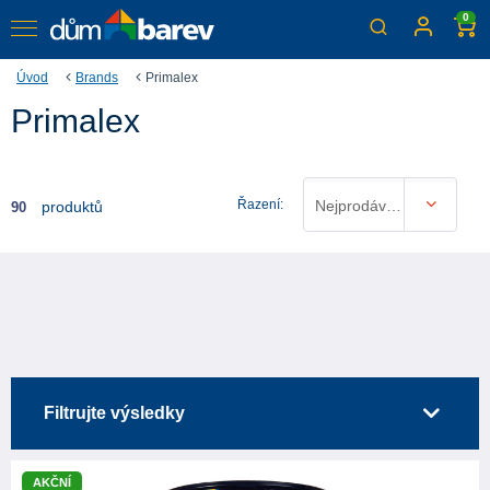
0
Úvod
Brands
Primalex
Primalex
Řazení:
Nejprodávanější
produktů
90
Filtrujte výsledky
AKČNÍ