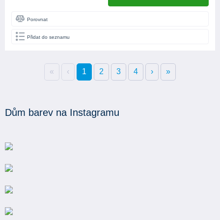
Porovnat
Přidat do seznamu
«
‹
1
2
3
4
›
»
Dům barev na Instagramu