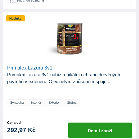
Přidat do seznamu
Primalex Lazura 3v1
Primalex Lazura 3v1 nabízí unikátní ochranu dřevěných
povrchů v exteriéru. Ojedinělým způsobem spoju...
Cena od
292,97 Kč
Detail zboží