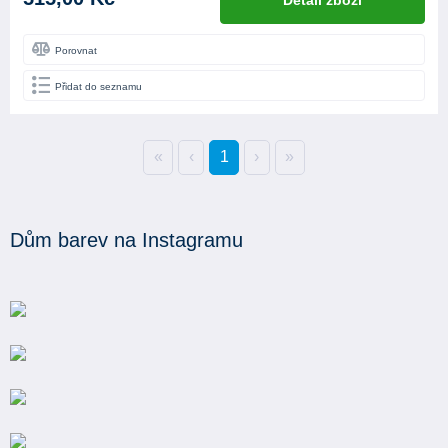
Porovnat
Přidat do seznamu
«
‹
1
›
»
Dům barev na Instagramu