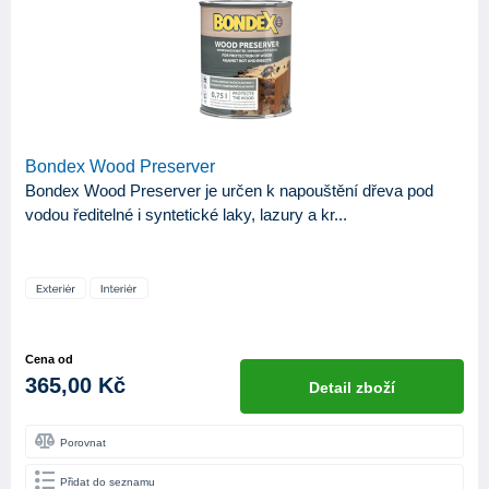
KATEGORIE
12
Produkty
APLIKAČNÍ NÁSTROJE
Houba
2
Bondex Wood Preserver
Stříkací pistole
2
Bondex Wood Preserver je určen k napouštění dřeva pod
Váleček
4
vodou ředitelné i syntetické laky, lazury a kr...
Štětec
9
BÁZE
Syntetická
2
Cena od
Vodou ředitelná
1
365,00 Kč
Detail zboží
ODSTÍN LESKU
Porovnat
Lesk
1
Přidat do seznamu