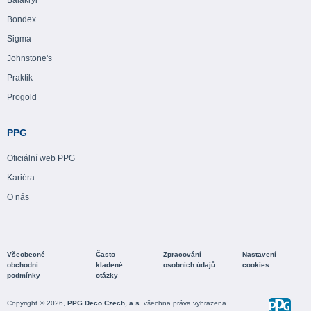
Balakryl
Bondex
Sigma
Johnstone's
Praktik
Progold
PPG
Oficiální web PPG
Kariéra
O nás
Všeobecné
Často
Zpracování
Nastavení
obchodní
kladené
osobních údajů
cookies
podmínky
otázky
Copyright © 2026,
PPG Deco Czech, a.s.
všechna práva vyhrazena