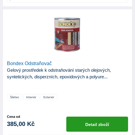
Mat
4
Satin
1
Bondex Odstraňovač
Gelový prostředek k odstraňování starých olejových,
syntetických, disperzních, epoxidových a polyure...
Cena od
385,00 Kč
Detail zboží