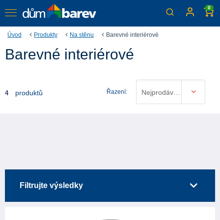
0
Úvod
Produkty
Na stěnu
Barevné interiérové
Barevné interiérové
Řazení:
Nejprodávanější
produktů
4
Filtrujte výsledky