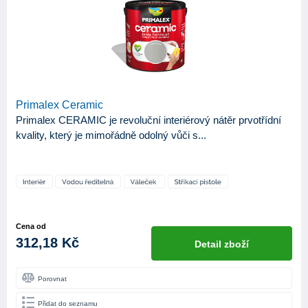
ZNAČKA
Primalex
4
KATEGORIE
4
Produkty
Primalex Ceramic
APLIKAČNÍ NÁSTROJE
Primalex CERAMIC je revoluční interiérový nátěr prvotřídní
kvality, který je mimořádně odolný vůči s...
Stříkací pistole
3
Váleček
4
Štětec
3
Štětka
2
Cena od
312,18 Kč
Detail zboží
BÁZE
Vodou ředitelná
4
Porovnat
OTĚRUVZDORNOST ZA SUCHA
Přidat do seznamu