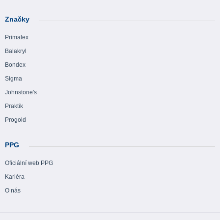
Značky
Primalex
Balakryl
Bondex
Sigma
Johnstone's
Praktik
Progold
PPG
Oficiální web PPG
Kariéra
O nás