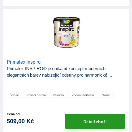
0
2
1
1
ODSTÍN LESKU
Mat
4
Primalex Inspiro
Primalex INSPIRO© je unikátní koncept moderních
elegantních barev nabízející odstíny pro harmonické ...
Cena od
509,00 Kč
Detail zboží