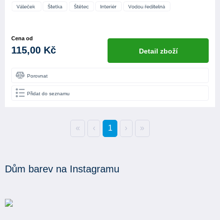
Cena od
115,00 Kč
Detail zboží
Porovnat
Přidat do seznamu
«
‹
1
›
»
Dům barev na Instagramu