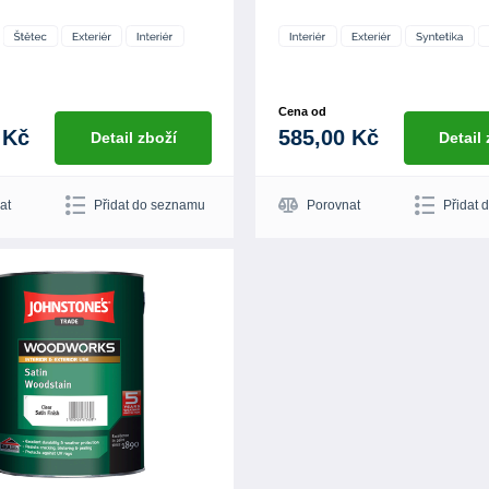
Cena od
 Kč
585,00 Kč
Detail zboží
Detail
at
Přidat do seznamu
Porovnat
Přidat 