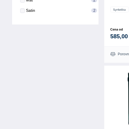
Mat
2
Satin
2
Cena od
585,00
Porovn