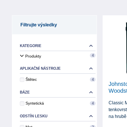
Filtrujte výsledky
KATEGORIE
4
Produkty
APLIKAČNÍ NÁSTROJE
Štětec
4
Johnsto
Woodst
BÁZE
Classic M
Syntetická
4
tenkovrst
ODSTÍN LESKU
na hrubě 