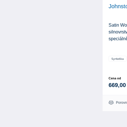
Johnst
Satin Wo
silnovrstv
speciálně
Cena od
669,00
Porovn