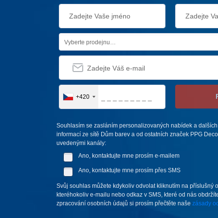
Vyberte prodejnu…
+420
Souhlasím se zasláním personalizovaných nabídek a dalších
informací ze sítě Dům barev a od ostatních značek PPG Deco 
uvedenými kanály:
Ano, kontaktujte mne prosím e-mailem
Ano, kontaktujte mne prosím přes SMS
Svůj souhlas můžete kdykoliv odvolat kliknutím na příslušný 
kteréhokoliv e-mailu nebo odkaz v SMS, které od nás obdržíte
zpracování osobních údajů si prosím přečtěte naše
zásady oc