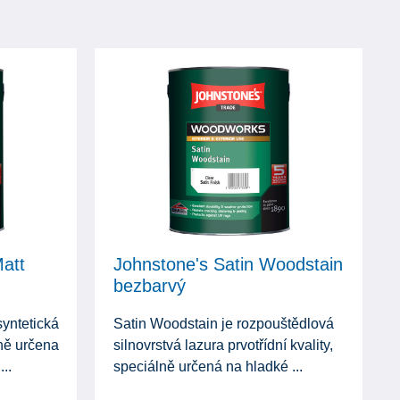
Matt
Johnstone's Satin Woodstain
bezbarvý
syntetická
Satin Woodstain je rozpouštědlová
lně určena
silnovrstvá lazura prvotřídní kvality,
..
speciálně určená na hladké ...