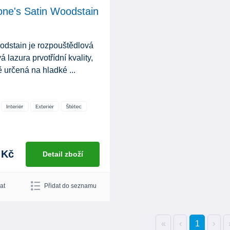
one's Satin Woodstain
odstain je rozpouštědlová
á lazura prvotřídní kvality,
 určená na hladké ...
 Kč
Detail zboží
at
Přidat do seznamu
«
‹
1
›