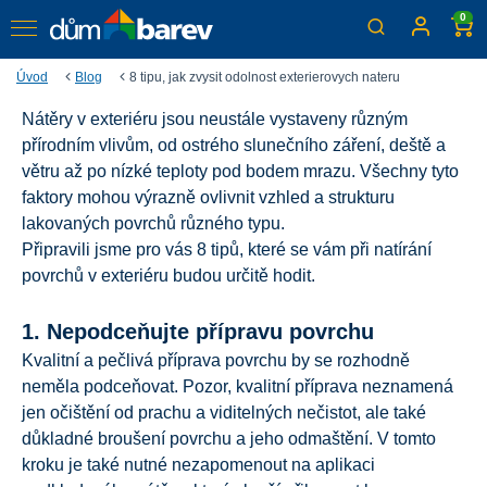
0
Úvod
Blog
8 tipu, jak zvysit odolnost exterierovych nateru
Nátěry v exteriéru jsou neustále vystaveny různým
8 tipů, jak zvýšit odolnost
přírodním vlivům, od ostrého slunečního záření, deště a
exteriérových nátěrů
větru až po nízké teploty pod bodem mrazu. Všechny tyto
faktory mohou výrazně ovlivnit vzhled a strukturu
Jak prodloužit životnost vnějším nátěrům? Čtěte dál a
lakovaných povrchů různého typu.
zjistěte více!
Připravili jsme pro vás 8 tipů, které se vám při natírání
povrchů v exteriéru budou určitě hodit.
1. Nepodceňujte přípravu povrchu
Kvalitní a pečlivá příprava povrchu by se rozhodně
neměla podceňovat. Pozor, kvalitní příprava neznamená
jen očištění od prachu a viditelných nečistot, ale také
důkladné broušení povrchu a jeho odmaštění. V tomto
kroku je také nutné nezapomenout na aplikaci