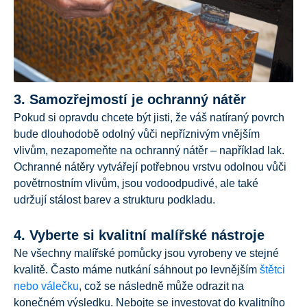
3. Samozřejmostí je ochranný nátěr
Pokud si opravdu chcete být jisti, že váš natíraný povrch
bude dlouhodobě odolný vůči nepříznivým vnějším
vlivům, nezapomeňte na ochranný nátěr – například lak.
Ochranné nátěry vytvářejí potřebnou vrstvu odolnou vůči
povětrnostním vlivům, jsou vodoodpudivé, ale také
udržují stálost barev a strukturu podkladu.
4. Vyberte si kvalitní malířské nástroje
Ne všechny malířské pomůcky jsou vyrobeny ve stejné
kvalitě. Často máme nutkání sáhnout po levnějším
štětci
nebo válečku
, což se následně může odrazit na
konečném výsledku. Nebojte se investovat do kvalitního