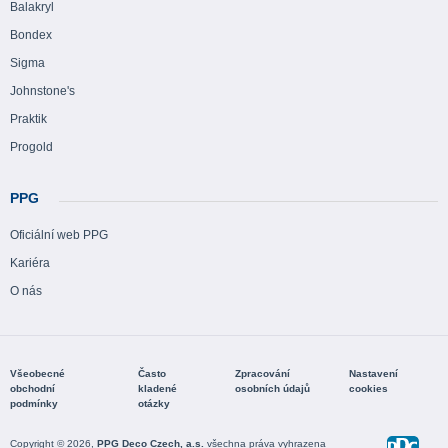
Balakryl
Bondex
Sigma
Johnstone's
Praktik
Progold
PPG
Oficiální web PPG
Kariéra
O nás
Všeobecné
Často
Zpracování
Nastavení
obchodní
kladené
osobních údajů
cookies
podmínky
otázky
Copyright © 2026,
PPG Deco Czech, a.s.
všechna práva vyhrazena