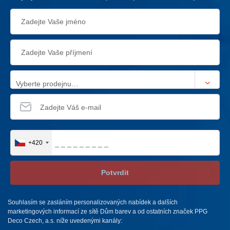
Vyberte prodejnu…
+420
Potvrdit
Souhlasím se zasláním personalizovaných nabídek a dalších
marketingových informací ze sítě Dům barev a od ostatních značek PPG
Deco Czech, a.s. níže uvedenými kanály: