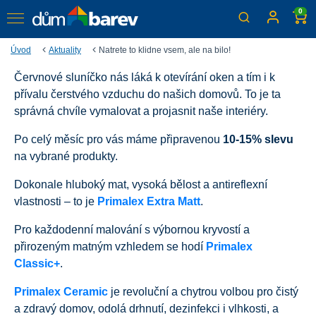
0
Úvod
Aktuality
Natrete to klidne vsem, ale na bilo!
Červnové sluníčko nás láká k otevírání oken a tím i k
Natřete to klidně všem, ale
přívalu čerstvého vzduchu do našich domovů. To je ta
na bílo!
správná chvíle vymalovat a projasnit naše interiéry.
Využijte až 15% slevy na kvalitní interiérové barvy.
Po celý měsíc pro vás máme připravenou
10-
15% slevu
Nakupujte na e-shopu nebo v kamenných prodejnách po
na vybrané produkty.
celé ČR
Dokonale hluboký mat, vysoká bělost a antireflexní
vlastnosti – to je
Primalex Extra Matt
.
Pro každodenní malování s výbornou kryvostí a
přirozeným matným vzhledem se hodí
Primalex
Classic+
.
Primalex Ceramic
je revoluční a chytrou volbou pro čistý
a zdravý domov, odolá drhnutí, dezinfekci i vlhkosti, a