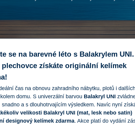
te se na barevné léto s Balakrylem UNI.
 plechovce získáte originální kelímek
a!
ideální čas na obnovu zahradního nábytku, plotů i dalšíc
 kolem domu. S univerzální barvou
Balakryl UNI
zvládne
 snadno a s dlouhotrvajícím výsledkem. Navíc nyní zís
kékoliv velikosti Balakryl UNI (mat, lesk nebo satin)
lní designový kelímek zdarma
. Akce platí do vydání zá