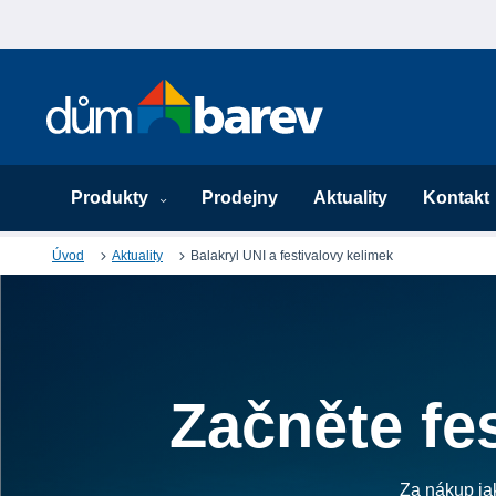
Produkty
Prodejny
Aktuality
Kontakt
Úvod
Aktuality
Balakryl UNI a festivalovy kelimek
Začněte fe
Za nákup ja