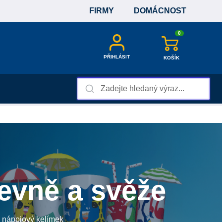
FIRMY
DOMÁCNOST
0
PŘIHLÁSIT
KOŠÍK
revně a svěže
ý nápojový kelímek