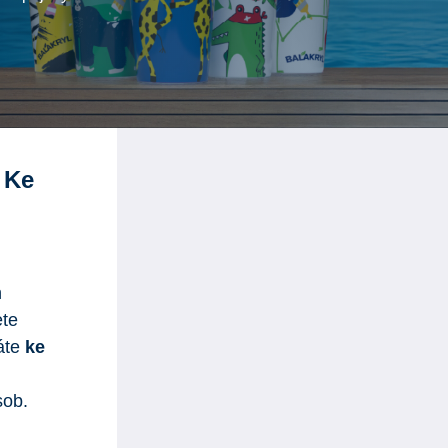
 Ke
h
te
káte
ke
sob.