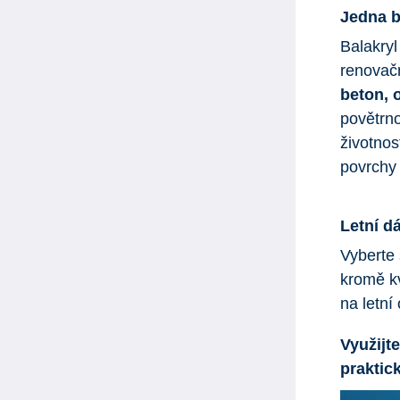
Jedna b
Balakryl
renovačn
beton, 
povětrno
životnos
povrchy 
Letní d
Vyberte 
kromě kv
na letní
Využijt
praktic