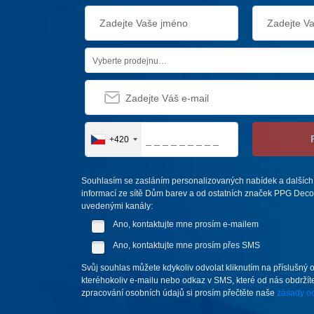
Vyberte prodejnu…
+420
Souhlasím se zasláním personalizovaných nabídek a dalších
informací ze sítě Dům barev a od ostatních značek PPG Deco 
uvedenými kanály:
Ano, kontaktujte mne prosím e-mailem
Ano, kontaktujte mne prosím přes SMS
Svůj souhlas můžete kdykoliv odvolat kliknutím na příslušný 
kteréhokoliv e-mailu nebo odkaz v SMS, které od nás obdržíte
zpracování osobních údajů si prosím přečtěte naše
zásady oc