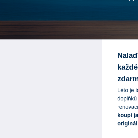
Nalaď
každé
zdarm
Léto je 
doplňků
renovaci
koupi ja
originá