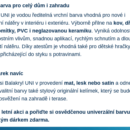
arva pro celý dům i zahradu
 UNI je vodou ředitelná vrchní barva vhodná pro nové i
í nátěry v interiéru i exteriéru. Výborně přilne na
kov, d
omítky, PVC i neglazovanou keramiku
. Vyniká odolnost
stním vlivům, snadnou aplikací, rychlým schnutím a dl
tí nátěru. Díky atestům je vhodná také pro dětské hračky
přicházející do styku s potravinami.
árek navíc
si Balakryl UNI v provedení
mat, lesk nebo satin
a odne
alitní barvy také stylový originální kelímek, který se bud
 osvěžení na zahradě i terase.
e letní akci a pořiďte si osvědčenou univerzální barvu
kým dárkem zdarma.