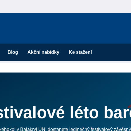
Blog
Akční nabídky
Ke stažení
stivalové léto ba
kéhokoliv Balakryl UNI dostanete jedinečný festivalový závěsn