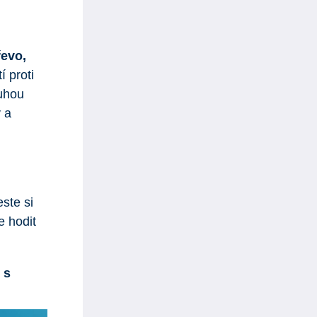
řevo,
í proti
ouhou
 a
ste si
e hodit
 s