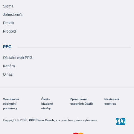
Sigma
Johnstone's
Praktik
Progold
PPG
Oficiální web PPG
Kariéra
O nás
Všeobecné
Často
Zpracování
Nastavení
obchodní
kladené
osobních údajů
cookies
podmínky
otázky
Copyright © 2026,
PPG Deco Czech, a.s.
všechna práva vyhrazena