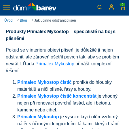
0
Úvod
Blog
Jak ucinne odstranit plisen
Produkty Primalex Mykostop – specialisté na boj s
Jak účinně odstranit plíseň
plísněmi
Pokud se v interiéru objeví plíseň, je důležité ji nejen
odstranit, ale zároveň ošetřit povrch tak, aby se problém
nevrátil. Řada
Primalex Mykostop
přináší komplexní
řešení.
Primalex Mykostop čistič
proniká do hloubky
materiálů a ničí plísně, řasy a houby.
Primalex Mykostop čistič koncentrát
je vhodný
nejen při renovaci povrchů fasád, ale i betonu,
kamene nebo cihel.
Primalex Mykostop
je vysoce krycí otěruvzdorný
nátěr s účinnými fungicidními látkami, který chrání