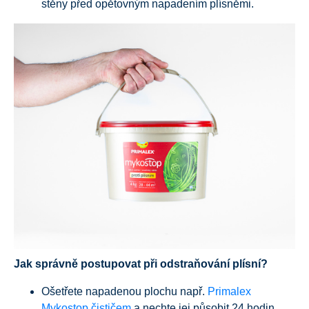
stěny před opětovným napadením plísněmi.
Jak správně postupovat při odstraňování plísní?
Ošetřete napadenou plochu např.
Primalex
Mykostop čističem
a nechte jej působit 24 hodin.