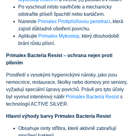
Po vyschnutí místo navlhčete a mechanicky
odstraňte plíseň špachtlí nebo kartáčem.
Naneste
Primalex Protiplísňovou penetraci
, která
zajistí důkladné ošetření povrchu.
Aplikujte
Primalex Mykostop
, který dlouhodobě
brání růstu plísní.
Primalex Bacteria Resist – ochrana nejen proti
plísním
Prostředí s vysokými hygienickými nároky, jako jsou
nemocnice, restaurace, školky nebo domovy pro seniory,
vyžadují speciální úpravy povrchů. Právě pro tyto účely
byl vyvinut interiérový nátěr
Primalex Bacteria Resist
s
technologií ACTIVE SILVER.
Hlavní výhody barvy Primalex Bacteria Resist
Obsahuje ionty stříbra, které aktivně zabraňují
množení bakterií.