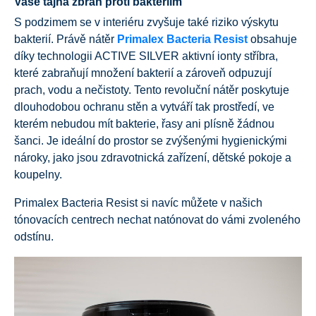
Vaše tajná zbraň proti bakteriím
S podzimem se v interiéru zvyšuje také riziko výskytu
bakterií. Právě nátěr
Primalex Bacteria Resist
obsahuje
díky technologii ACTIVE SILVER aktivní ionty stříbra,
které zabraňují množení bakterií a zároveň odpuzují
prach, vodu a nečistoty. Tento revoluční nátěr poskytuje
dlouhodobou ochranu stěn a vytváří tak prostředí, ve
kterém nebudou mít bakterie, řasy ani plísně žádnou
šanci. Je ideální do prostor se zvýšenými hygienickými
nároky, jako jsou zdravotnická zařízení, dětské pokoje a
koupelny.
Primalex Bacteria Resist si navíc můžete v našich
tónovacích centrech nechat natónovat do vámi zvoleného
odstínu.