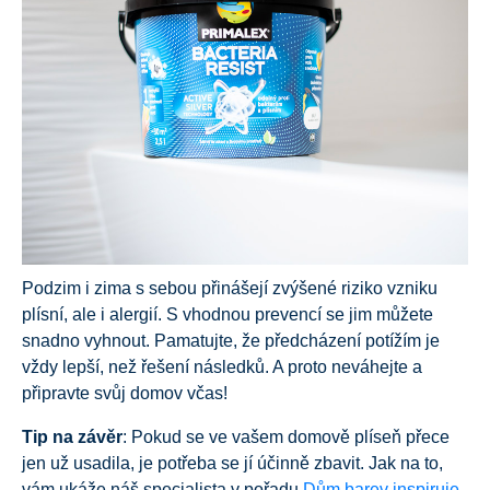
Podzim i zima s sebou přinášejí zvýšené riziko vzniku
plísní, ale i alergií. S vhodnou prevencí se jim můžete
snadno vyhnout. Pamatujte, že předcházení potížím je
vždy lepší, než řešení následků. A proto neváhejte a
připravte svůj domov včas!
Tip na závěr
: Pokud se ve vašem domově plíseň přece
jen už usadila, je potřeba se jí účinně zbavit. Jak na to,
vám ukáže náš specialista v pořadu
Dům barev inspiruje
.