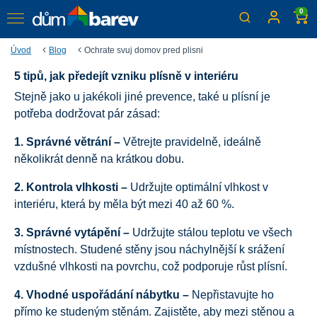
0
Úvod
Blog
Ochrate svuj domov pred plisni
5 tipů, jak předejít vzniku plísně v interiéru
Ochraňte svůj domov před
Stejně jako u jakékoli jiné prevence, také u plísní je
plísní
potřeba dodržovat pár zásad:
Dny se zkracují, sychravo a vlhko se ujímá vlády. Jak
1. Správné větrání –
Větrejte pravidelně, ideálně
zabezpečit své domovy, aby se v nich v chladném období
několikrát denně na krátkou dobu.
neusadil nezvaný host – plíseň?
2. Kontrola vlhkosti –
Udržujte optimální vlhkost v
interiéru, která by měla být mezi 40 až 60 %.
3. Správné vytápění –
Udržujte stálou teplotu ve všech
místnostech. Studené stěny jsou náchylnější k srážení
vzdušné vlhkosti na povrchu, což podporuje růst plísní.
4. Vhodné uspořádání nábytku –
Nepřistavujte ho
přímo ke studeným stěnám. Zajistěte, aby mezi stěnou a