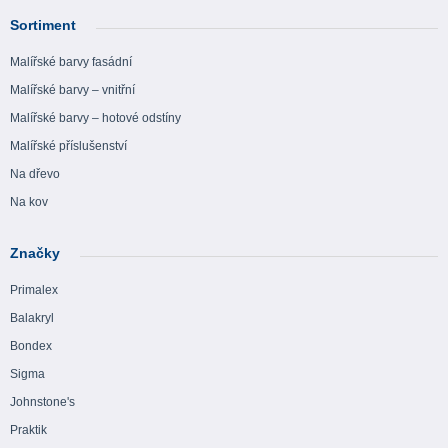
Sortiment
Malířské barvy fasádní
Malířské barvy – vnitřní
Malířské barvy – hotové odstíny
Malířské příslušenství
Na dřevo
Na kov
Značky
Primalex
Balakryl
Bondex
Sigma
Johnstone's
Praktik