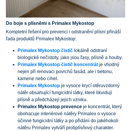
Do boje s plísněmi s Primalex Mykostop
Kompletní řešení pro prevenci i odstranění plísní přináší
řada produktů Primalex Mykostop:
Primalex Mykostop čistič
lokálně odstraní
biologické nečistoty, jako jsou řasy, plísně a houby.
Primalex Mykostop čistič koncentrát
je vhodný
nejen při renovaci povrchů fasád, ale i betonu,
kamene nebo cihel.
Primalex Mykostop
je vysoce krycí otěruvzdorný
nátěr obsahující fungicidní látky, které likvidují
plísně a předcházejí jejich vzniku.
Primalex Mykostop prevence
je koncentrát,
který
obohacuje interiérové nátěry Primalex o vysoce
účinné fungicidní látky
a po přidání do jakéhokoli
nátěru Primalex vytváří protiplísňový charakter.