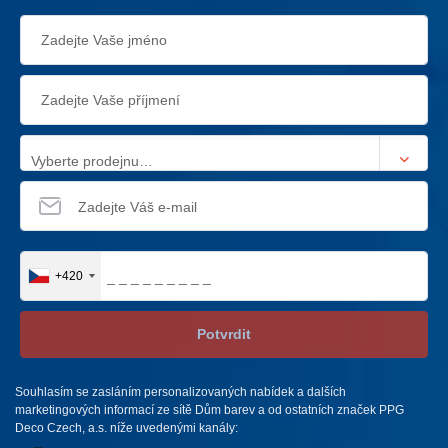
Vyberte prodejnu…
+420
Potvrdit
Souhlasím se zasláním personalizovaných nabídek a dalších
marketingových informací ze sítě Dům barev a od ostatních značek PPG
Deco Czech, a.s. níže uvedenými kanály: