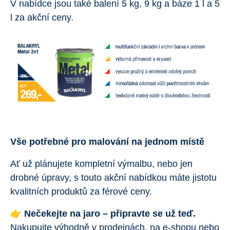
V nabídce jsou také balení 5 kg, 9 kg a báze 1 l a 5
l za akční ceny.
Vše potřebné pro malování na jednom místě
Ať už plánujete kompletní výmalbu, nebo jen
drobné úpravy, s touto akční nabídkou máte jistotu
kvalitních produktů za férové ceny.
👉
Nečekejte na jaro – připravte se už teď.
Nakupujte výhodně v prodejnách, na e-shopu nebo