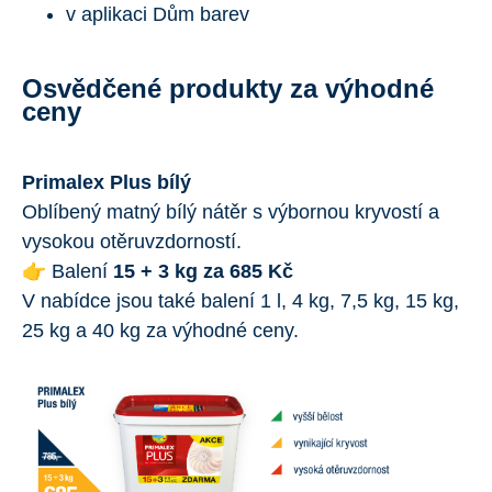
v aplikaci Dům barev
Osvědčené produkty za výhodné
ceny
Primalex Plus bílý
Oblíbený matný bílý nátěr s výbornou kryvostí a
vysokou otěruvzdorností.
👉
Balení
15 + 3 kg za 685 Kč
V nabídce jsou také balení 1 l, 4 kg, 7,5 kg, 15 kg,
25 kg a 40 kg za výhodné ceny.