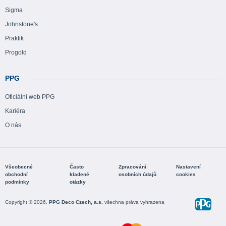
Sigma
Johnstone's
Praktik
Progold
PPG
Oficiální web PPG
Kariéra
O nás
Všeobecné
Často
Zpracování
Nastavení
obchodní
kladené
osobních údajů
cookies
podmínky
otázky
Copyright © 2026,
PPG Deco Czech, a.s.
všechna práva vyhrazena