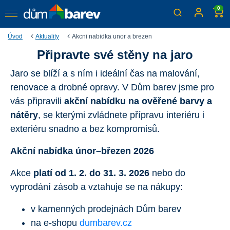
0
Úvod
Aktuality
Akcni nabidka unor a brezen
Připravte své stěny na jaro
Pusťte jaro do svých
Jaro se blíží a s ním i ideální čas na malování,
domovů
renovace a drobné opravy. V Dům barev jsme pro
Využijte akční nabídku a rozjasněte váš interiér!
vás připravili
akční nabídku na ověřené barvy a
nátěry
, se kterými zvládnete přípravu interiéru i
exteriéru snadno a bez kompromisů.
Akční nabídka únor–březen 2026
Akce
platí od 1. 2. do 31. 3. 2026
nebo do
vyprodání zásob a vztahuje se na nákupy:
v kamenných prodejnách Dům barev
na e-shopu
dumbarev.cz