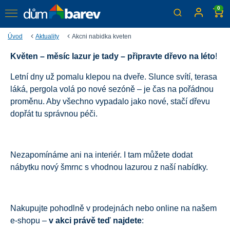
0
Úvod
Aktuality
Akcni nabidka kveten
Květen – měsíc lazur je tady – připravte dřevo na léto
!
Chraňte krásu dřeva!
Letní dny už pomalu klepou na dveře. Slunce svítí, terasa
Teď za skvělé ceny
láká, pergola volá po nové sezóně – je čas na pořádnou
proměnu. Aby všechno vypadalo jako nové, stačí dřevu
dopřát tu správnou péči.
Nezapomínáme ani na interiér. I tam můžete dodat
nábytku nový šmrnc s vhodnou lazurou z naší nabídky.
Nakupujte pohodlně v prodejnách nebo online na našem
e-shopu –
v akci právě teď najdete
: