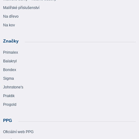
Malířské příslušenství
Na dřevo
Na kov
Značky
Primalex
Balakryl
Bondex
Sigma
Johnstone's
Praktik
Progold
PPG
Oficiální web PPG