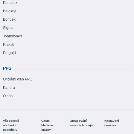
Primalex
Balakryl
Bondex
Sigma
Johnstone's
Praktik
Progold
PPG
Oficiální web PPG
Kariéra
O nás
Všeobecné
Často
Zpracování
Nastavení
obchodní
kladené
osobních údajů
cookies
podmínky
otázky