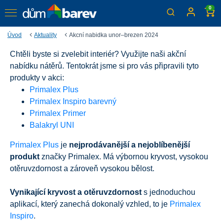
0
Úvod
Aktuality
Akcní nabidka unor–brezen 2024
Chtěli byste si zvelebit interiér? Využijte naši akční
Akční nabídka únor–březen
nabídku nátěrů. Tentokrát jsme si pro vás připravili tyto
2024
produkty v akci:
Primalex Plus
Nakupujte online nebo v kamenných prodejnách po celé
Primalex Inspiro barevný
ČR.
Primalex Primer
Balakryl UNI
Primalex Plus
je
nejprodávanější a nejoblíbenější
produkt
značky Primalex. Má výbornou kryvost, vysokou
otěruvzdornost a zároveň vysokou bělost.
Vynikající kryvost a otěruvzdornost
s jednoduchou
aplikací, který zanechá dokonalý vzhled, to je
Primalex
Inspiro
.