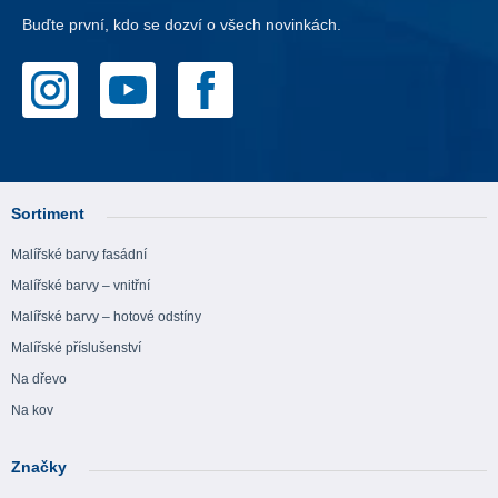
Buďte první, kdo se dozví o všech novinkách.
Sortiment
Malířské barvy fasádní
Malířské barvy – vnitřní
Malířské barvy – hotové odstíny
Malířské příslušenství
Na dřevo
Na kov
Značky