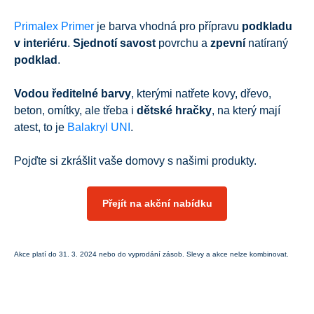
Primalex Primer
je barva vhodná pro přípravu
podkladu
v interiéru
.
Sjednotí savost
povrchu a
zpevní
natíraný
podklad
.
Vodou ředitelné barvy
, kterými natřete kovy, dřevo,
beton, omítky, ale třeba i
dětské hračky
, na který mají
atest, to je
Balakryl UNI
.
Pojďte si zkrášlit vaše domovy s našimi produkty.
Přejít na akční nabídku
Akce platí do 31. 3. 2024 nebo do vyprodání zásob. Slevy a akce nelze kombinovat.