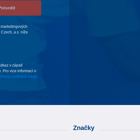
Potvrdit
 marketingových
Czech, a.s. níže
odkaz v zápatí
. Pro vice informací o
hrany osobních údajů.
Značky