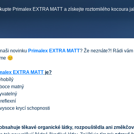
kupte Primalex EXTRA MATT a získejte roztomilého kocoura ja
 naši novinku
Primalex EXTRA MATT
? Že neznáte?! Rádi vám
íme 😊
imalex EXTRA MATT
je?
hobílý
boce matný
vatelný
reflexní
vysoce krycí schopnosti
obsahuje těkavé organické látky, rozpouštědla ani změkčo