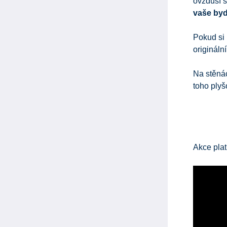
ovzduší s
vaše byd
Pokud si
origináln
Na stěná
toho ply
Akce plat