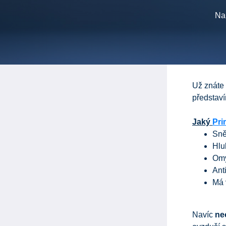
Na
Už znáte
představ
Jaký
Pr
Sně
Hlu
Omy
Anti
Má 
Navíc
ne