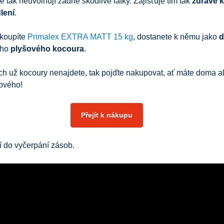
e tak neuvolňují žádné škodlivé látky. Zajišťuje tím tak
zdravé k
lení
.
 koupíte
Primalex EXTRA MATT
15 kg
, dostanete k němu jako
d
ího
plyšového kocoura
.
ch už kocoury nenajdete, tak pojďte nakupovat, ať máte doma 
šového!
Přejít k nákupu
í do vyčerpání zásob.