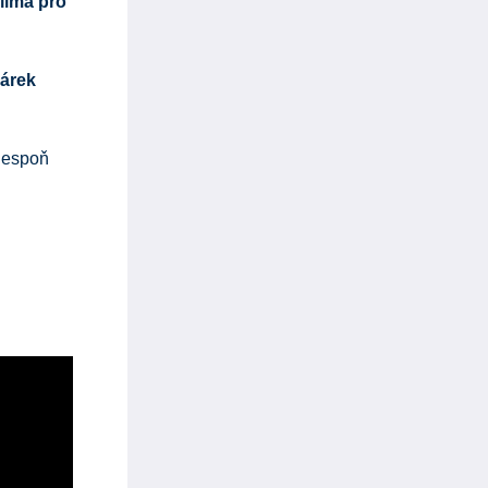
lima pro
árek
alespoň