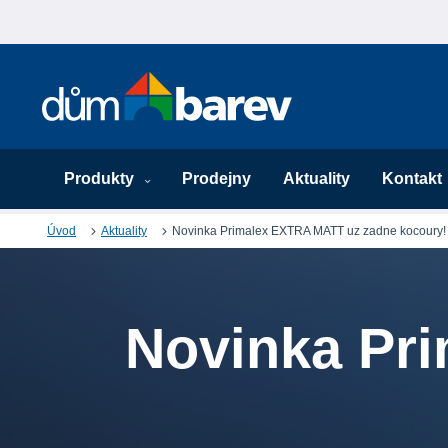
Produkty
Prodejny
Aktuality
Kontakt
Úvod
Aktuality
Novinka Primalex EXTRA MATT uz zadne kocoury!
Novinka Pr