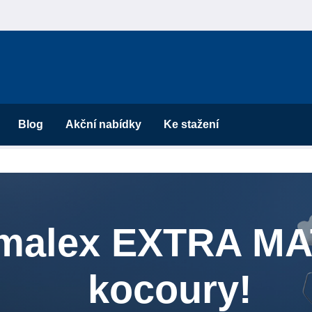
Blog
Akční nabídky
Ke stažení
imalex EXTRA MA
kocoury!