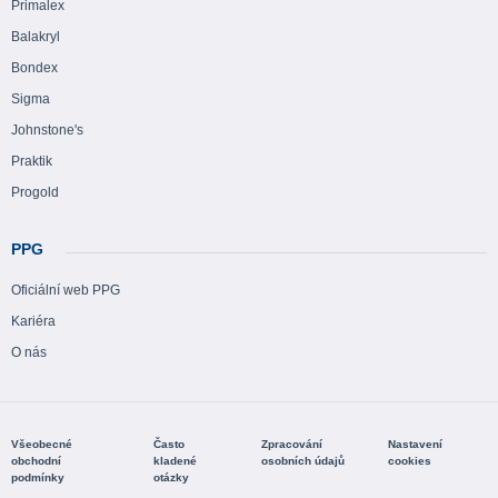
Primalex
Balakryl
Bondex
Sigma
Johnstone's
Praktik
Progold
PPG
Oficiální web PPG
Kariéra
O nás
Všeobecné
Často
Zpracování
Nastavení
obchodní
kladené
osobních údajů
cookies
podmínky
otázky