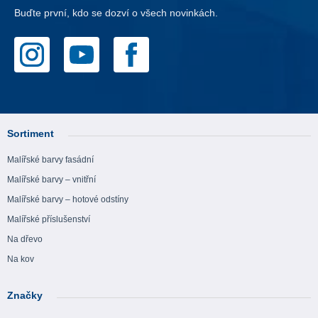
Buďte první, kdo se dozví o všech novinkách.
Sortiment
Malířské barvy fasádní
Malířské barvy – vnitřní
Malířské barvy – hotové odstíny
Malířské příslušenství
Na dřevo
Na kov
Značky