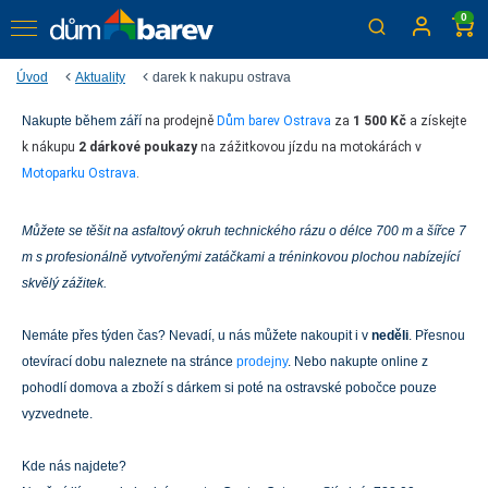
0
Úvod
Aktuality
darek k nakupu ostrava
Získejte k nákupu
Nakupte během září
na prodejně
Dům barev Ostrava
za
1 500 Kč
a získejte
k nákupu
2 dárkové poukazy
na zážitkovou jízdu na motokárách v
2 vouchery na motokáry
Motoparku Ostrava
.
Platí pouze v ostravské prodejně Dům barev
Můžete se těšit na asfaltový okruh technického rázu o délce 700 m a šířce 7
m s profesionálně vytvořenými zatáčkami a tréninkovou plochou nabízející
skvělý zážitek.
Nemáte přes týden čas? Nevadí, u nás můžete nakoupit i v
neděli
. Přesnou
otevírací dobu naleznete na stránce
prodejny
. Nebo nakupte online z
pohodlí domova a zboží s dárkem si poté na ostravské pobočce pouze
vyzvednete.
Kde nás najdete?