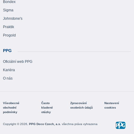
Bondex
Sigma
Johnstone's
Praktik
Progold
PPG
Oficiální web PPG
Kariéra
O nás
Všeobecné
Často
Zpracování
Nastavení
obchodní
kladené
osobních údajů
cookies
podmínky
otázky
Copyright © 2026,
PPG Deco Czech, a.s.
všechna práva vyhrazena