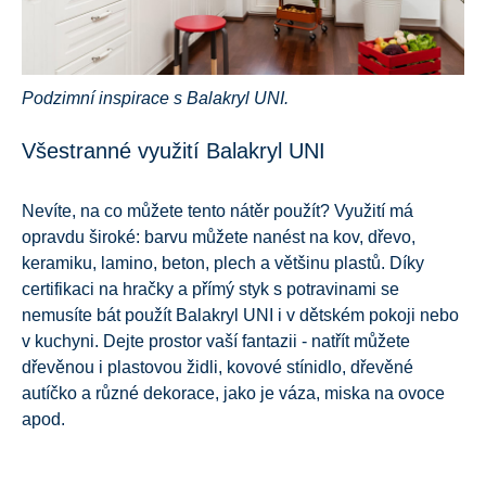
Podzimní inspirace s Balakryl UNI.
Všestranné využití Balakryl UNI
Nevíte, na co můžete tento nátěr použít? Využití má
opravdu široké: barvu můžete nanést na kov, dřevo,
keramiku, lamino, beton, plech a většinu plastů. Díky
certifikaci na hračky a přímý styk s potravinami se
nemusíte bát použít Balakryl UNI i v dětském pokoji nebo
v kuchyni. Dejte prostor vaší fantazii - natřít můžete
dřevěnou i plastovou židli, kovové stínidlo, dřevěné
autíčko a různé dekorace, jako je váza, miska na ovoce
apod.