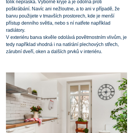
tolik nepraská. Výborně kryje a je odolná proti
poškrábání. Navíc ani nežloutne, a to ani v případě, že
barvu použijete v tmavších prostorech, kde je menší
přístup denního světla, nebo s ní natřete například
radiátory.
V exteriéru barva skvěle odolává povětrnostním vlivům, je
tedy například vhodná i na natírání plechových střech,
zárubní dveří, oken a dalších prvků v interiéru.