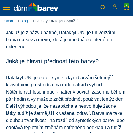
0
Úvod
Blog
Balakryl UNI a jeho využití
Jak už je z názvu patrné, Balakryl UNI je univerzální
Balakryl UNI a jeho využití
barva na kov a dřevo, která je vhodná do interiéru i
Jak už je z názvu patrné, Balakryl UNI je univerzální
exteriéru.
barva na kov a dřevo, která je vhodná do interiéru i
exteriéru.
Jaká je hlavní přednost této barvy?
Balakryl UNI je oproti syntetickým barvám šetrnější
k životnímu prostředí a má řadu dalších výhod.
Nátěr je rychleschnoucí - natřený povrch zaschne během
pár hodin a vy můžete začít předmět používat tentýž den.
Další výhodou je, že nezapáchá a neuvolňuje žádné
látky, tudíž je šetrnější i k vašemu zdraví. Barva má také
dlouhou trvanlivost - na rozdíl od syntetických barev lépe
odolává teplotním změnám natřeného podkladu a tudíž