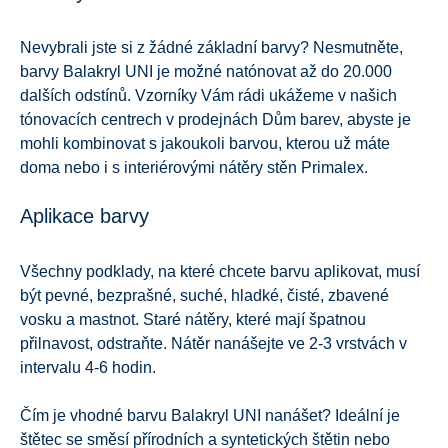
Nevybrali jste si z žádné základní barvy? Nesmutněte,
barvy Balakryl UNI je možné natónovat až do 20.000
dalších odstínů. Vzorníky Vám rádi ukážeme v našich
tónovacích centrech v prodejnách Dům barev, abyste je
mohli kombinovat s jakoukoli barvou, kterou už máte
doma nebo i s interiérovými nátěry stěn Primalex.
Aplikace barvy
Všechny podklady, na které chcete barvu aplikovat, musí
být pevné, bezprašné, suché, hladké, čisté, zbavené
vosku a mastnot. Staré nátěry, které mají špatnou
přilnavost, odstraňte. Nátěr nanášejte ve 2-3 vrstvách v
intervalu 4-6 hodin.
Čím je vhodné barvu Balakryl UNI nanášet? Ideální je
štětec se směsí přírodních a syntetických štětin nebo