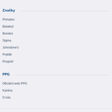
Značky
Primalex
Balakryl
Bondex
Sigma
Johnstone's
Praktik
Progold
PPG
Oficiální web PPG
Kariéra
O nás