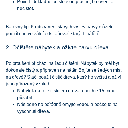
Povrch důkladně očistěte od prachu, broušení a
nečistot.
Barevný tip: K odstranění starých vrstev barvy můžete
použít i univerzální odstraňovač starých nátěrů.
2. Očištěte nábytek a oživte barvu dřeva
Po broušení přichází na řadu čištění. Nábytek by měl být
dokonale čistý a připraven na nátěr. Bojíte se šedých míst
na dřevě? Stačí použít čistič dřeva, který ho vyčistí a oživí
jeho přirozený vzhled.
Nábytek natřete čističem dřeva a nechte 15 minut
působit.
Následně ho pořádně omyjte vodou a počkejte na
vyschnutí dřeva.