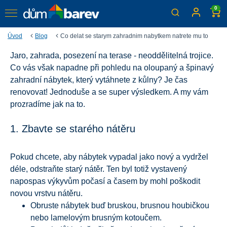
0
Úvod
Blog
Co delat se starym zahradnim nabytkem natrete mu to
Jaro, zahrada, posezení na terase - neoddělitelná trojice.
Nevíte, co dělat se starým
Co vás však napadne při pohledu na oloupaný a špinavý
zahradním nábytkem na
zahradní nábytek, který vytáhnete z kůlny? Je čas
renovovat! Jednoduše a se super výsledkem. A my vám
jaře? Natřete mu to!
prozradíme jak na to.
1. Zbavte se starého nátěru
Pokud chcete, aby nábytek vypadal jako nový a vydržel
déle, odstraňte starý nátěr. Ten byl totiž vystavený
napospas výkyvům počasí a časem by mohl poškodit
novou vrstvu nátěru.
Obruste nábytek buď bruskou, brusnou houbičkou
nebo lamelovým brusným kotoučem.