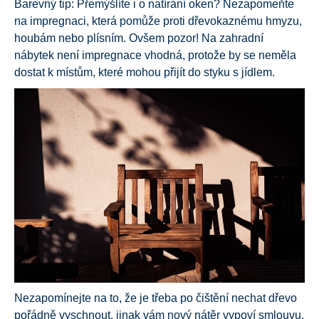
Barevný tip: Přemýšlíte i o natírání oken? Nezapomeňte
na impregnaci, která pomůže proti dřevokaznému hmyzu,
houbám nebo plísním. Ovšem pozor! Na zahradní
nábytek není impregnace vhodná, protože by se neměla
dostat k místům, které mohou přijít do styku s jídlem.
Nezapomínejte na to, že je třeba po čištění nechat dřevo
pořádně vyschnout, jinak vám nový nátěr vypoví smlouvu.