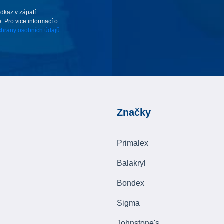
odkaz v zápatí
. Pro vice informací o
hrany osobních údajů.
Značky
Primalex
Balakryl
Bondex
Sigma
Johnstone's