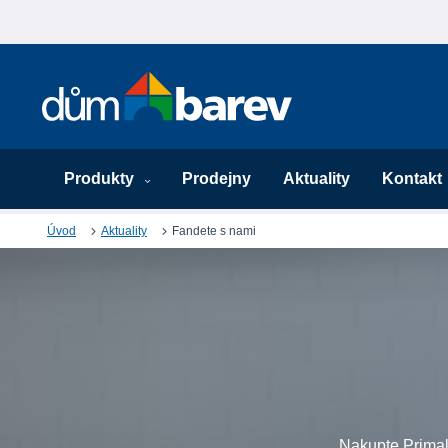
Produkty
Prodejny
Aktuality
Kontakt
Úvod
Aktuality
Fandete s nami
Nakupte Primal