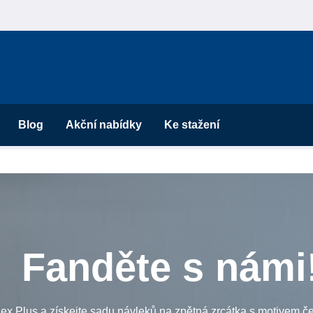
Blog
Akční nabídky
Ke stažení
Fanděte s námi
ex Plus a získejte sadu návleků na zpětná zrcátka s motivem 