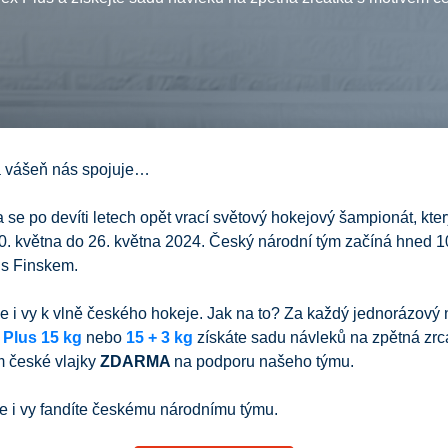
 vášeň nás spojuje…
se po devíti letech opět vrací světový hokejový šampionát, kte
10. května do 26. května 2024. Český národní tým začíná hned 1
 s Finskem.
se i vy k vlně českého hokeje. Jak na to? Za každý jednorázový
 Plus 15 kg
nebo
15 + 3 kg
získáte sadu návleků na zpětná zrc
m české vlajky
ZDARMA
na podporu našeho týmu.
e i vy fandíte českému národnímu týmu.