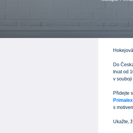
Hokejová
Do Česka 
trvat od 
v souboji
Přidejte 
Primalex
s motive
Ukažte, ž