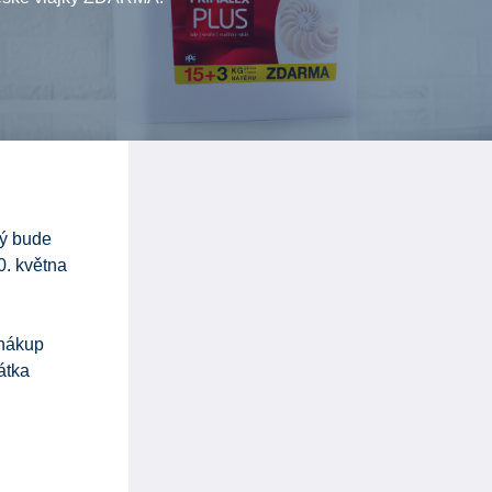
rý bude
0. května
 nákup
átka