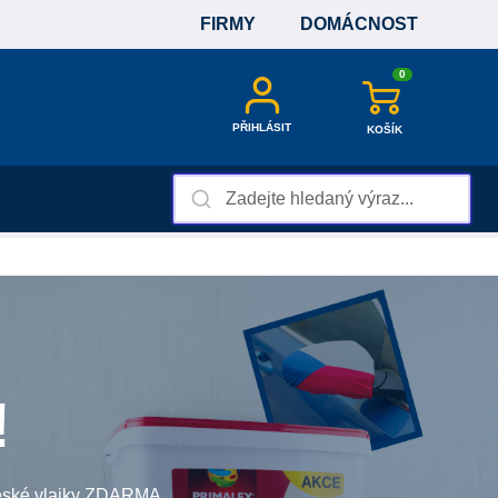
FIRMY
DOMÁCNOST
0
PŘIHLÁSIT
KOŠÍK
!
české vlajky ZDARMA.