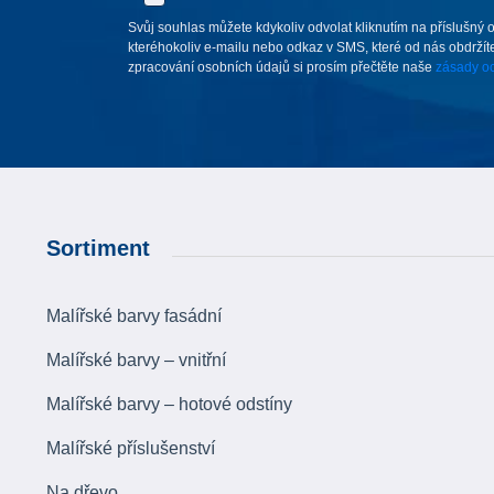
Svůj souhlas můžete kdykoliv odvolat kliknutím na příslušný 
kteréhokoliv e-mailu nebo odkaz v SMS, které od nás obdržíte
zpracování osobních údajů si prosím přečtěte naše
zásady oc
Sortiment
Malířské barvy fasádní
Malířské barvy – vnitřní
Malířské barvy – hotové odstíny
Malířské příslušenství
Na dřevo