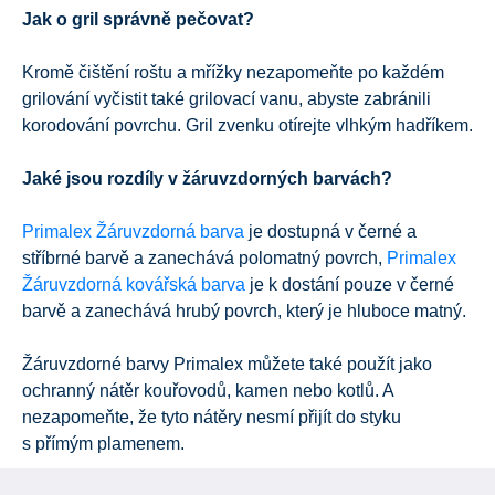
Jak o gril správně pečovat?
Kromě čištění roštu a mřížky nezapomeňte po každém
grilování vyčistit také grilovací vanu, abyste zabránili
korodování povrchu. Gril zvenku otírejte vlhkým hadříkem.
Jaké jsou rozdíly v žáruvzdorných barvách?
Primalex Žáruvzdorná barva
je dostupná v černé a
stříbrné barvě a zanechává polomatný povrch,
Primalex
Žáruvzdorná kovářská barva
je k dostání pouze v černé
barvě a zanechává hrubý povrch, který je hluboce matný.
Žáruvzdorné barvy Primalex můžete také použít jako
ochranný nátěr kouřovodů, kamen nebo kotlů. A
nezapomeňte, že tyto nátěry nesmí přijít do styku
s přímým plamenem.