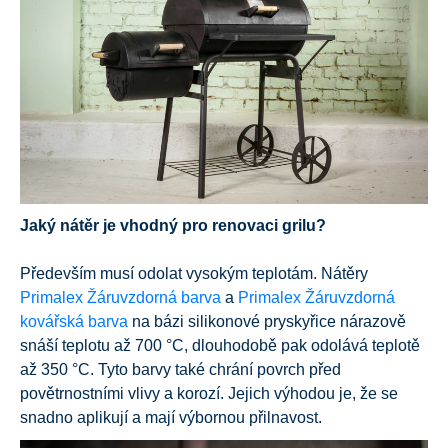
Jaký nátěr je vhodný pro renovaci grilu?
Především musí odolat vysokým teplotám. Nátěry
Primalex Žáruvzdorná barva
a
Primalex Žáruvzdorná
kovářská barva
na bázi silikonové pryskyřice nárazově
snáší teplotu až 700 °C, dlouhodobě pak odolává teplotě
až 350 °C. Tyto barvy také chrání povrch před
povětrnostními vlivy a korozí. Jejich výhodou je, že se
snadno aplikují a mají výbornou přilnavost.