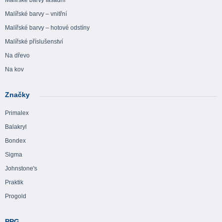
Malířské barvy fasádní
Malířské barvy – vnitřní
Malířské barvy – hotové odstíny
Malířské příslušenství
Na dřevo
Na kov
Značky
Primalex
Balakryl
Bondex
Sigma
Johnstone's
Praktik
Progold
PPG