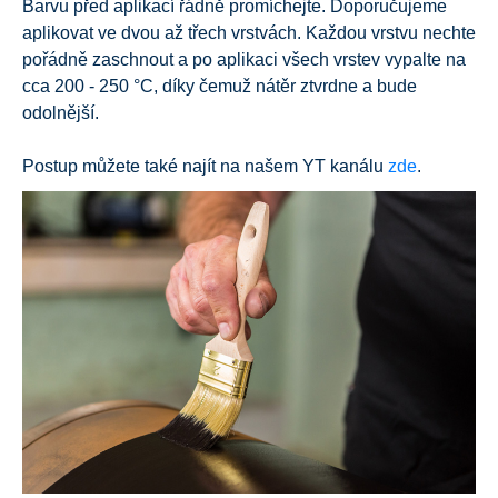
Barvu před aplikací řádně promíchejte. Doporučujeme
aplikovat ve dvou až třech vrstvách. Každou vrstvu nechte
pořádně zaschnout a po aplikaci všech vrstev vypalte na
cca 200 - 250 °C, díky čemuž nátěr ztvrdne a bude
odolnější.
Postup můžete také najít na našem YT kanálu
zde
.