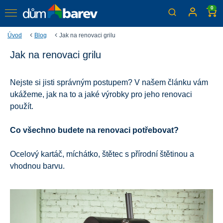
0
Úvod
Blog
Jak na renovaci grilu
Jak na renovaci grilu
Jak na renovaci grilu
Grilovací sezóna je v plném proudu, oprašte váš starý gril
Nejste si jisti správným postupem? V našem článku vám
a pusťte se do jeho renovace.
ukážeme, jak na to a jaké výrobky pro jeho renovaci
použít.
Co všechno budete na renovaci potřebovat?
Ocelový kartáč, míchátko, štětec s přírodní štětinou a
vhodnou barvu.