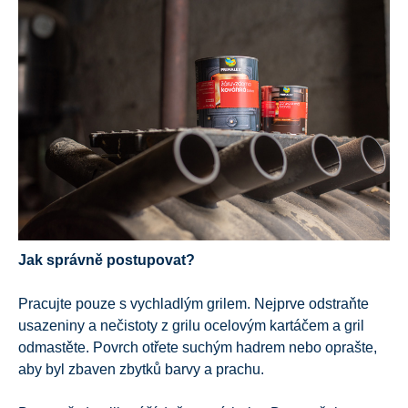
Jak správně postupovat?
Pracujte pouze s vychladlým grilem. Nejprve odstraňte
usazeniny a nečistoty z grilu ocelovým kartáčem a gril
odmastěte. Povrch otřete suchým hadrem nebo oprašte,
aby byl zbaven zbytků barvy a prachu.