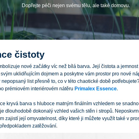
Dopřejte péči nejen svému tělu, ale také domovu.
ce čistoty
bolizuje nové začátky víc než bílá barva. Její čistota a jemnost
 svým uklidňujícím dojmem a poskytne vám prostor pro nové ná
nepopsaný list přesně to, co v této chaotické době potřebujete
po prémiovém interiérovém nátěru
Primalex Essence
.
oce kryvá barva s hluboce matným finálním vzhledem se snadno 
je dlouhodobě dokonalý vzhled vašich stěn i stropů. Neposkvr
m zajistí její omyvatelnost, díky které ji můžete využít také v pr
 předpokladem zatěžování.