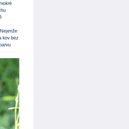
 mokré
chu
ě
. Nejenže
na kov bez
 barvu