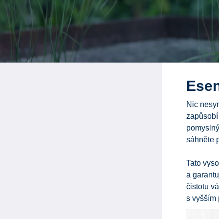
Esen
Nic nesym
zapůsobí
pomyslný 
sáhněte 
Tato vys
a garantu
čistotu vá
s vyšším