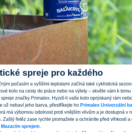
tické spreje pro každého
ným počasím a vyššími teplotami začíná také cyklistická sezon
 své kolo na cesty do práce nebo na výlety – skvěle vám k tomu
spreje značky Primalex. Hyzdí-li vaše kolo oprýskaný rám neb
 už nebaví jeho barva, přestříkejte ho
Primalex
Univerzální b
terá má výbornou odolnost proti vnějším vlivům a je dostupná v 
. Zašlý řetěz zase rychle promažete a ochráníte před vlhkostí a 
Mazacím sprejem
.