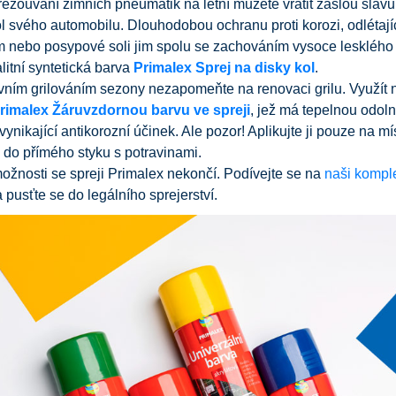
ezouvání zimních pneumatik na letní můžete vrátit zašlou sláv
l svého automobilu. Dlouhodobou ochranu proti korozi, odlétaj
 nebo posypové soli jim spolu se zachováním vysoce lesklého
alitní syntetická barva
Primalex Sprej na disky kol
.
vním grilováním sezony nezapomeňte na renovaci grilu. Využít n
rimalex Žáruvzdornou barvu ve spreji
, jež má tepelnou odoln
vynikající antikorozní účinek. Ale pozor! Aplikujte ji pouze na mí
 do přímého styku s potravinami.
ožnosti se spreji Primalex nekončí. Podívejte se na
naši komple
 pusťte se do legálního sprejerství.