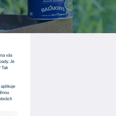
 na vás
pady. Je
? Tak
aplikuje
něnou
ostorách