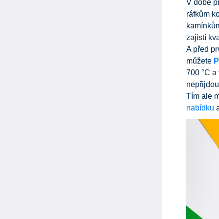
V době př
ráfkům ko
kamínkům
zajistí kv
A před pr
můžete
P
700 °C a 
nepřijdou
Tím ale m
nabídku
a