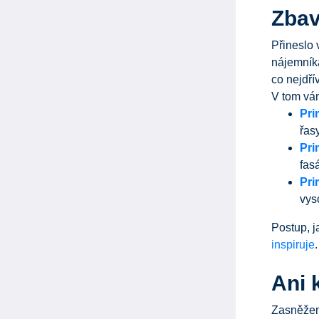
Zbav
Přineslo 
nájemníka
co nejdřív
V tom vá
Pri
řas
Pri
fas
Pri
vys
Postup, j
inspiruje
.
Ani 
Zasněžená