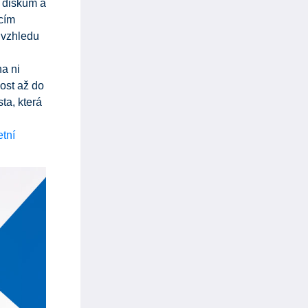
u diskům a
ícím
 vzhledu
a ni
ost až do
sta, která
tní