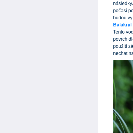
následky.
počasí po
budou vyp
Balakryl
Tento vod
povrch dl
použití z
nechat n