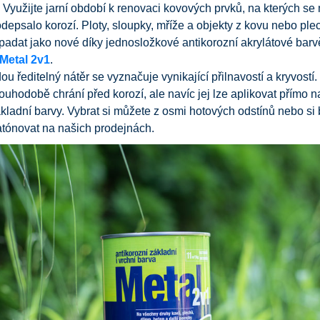
 Využijte jarní období k renovaci kovových prvků, na kterých se
depsalo korozí. Ploty, sloupky, mříže a objekty z kovu nebo ple
adat jako nové díky jednosložkové antikorozní akrylátové barv
 Metal 2v1
.
ou ředitelný nátěr se vyznačuje vynikající přilnavostí a kryvostí
ouhodobě chrání před korozí, ale navíc jej lze aplikovat přímo 
ákladní barvy. Vybrat si můžete z osmi hotových odstínů nebo si
atónovat na našich prodejnách.