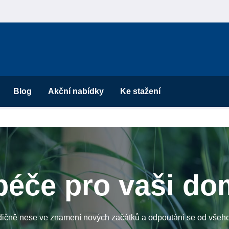
Blog
Akční nabídky
Ke stažení
 péče pro vaši d
adičně nese ve znamení nových začátků a odpoutání se od všeho 