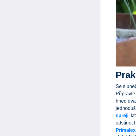
Prak
Se sluneč
Připravte
hned dva 
jednoduše
spreji
, k
odstínech
Primalex