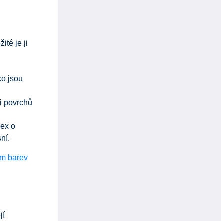
té je ji
ko jsou
i povrchů
lex o
ní.
m barev
jí