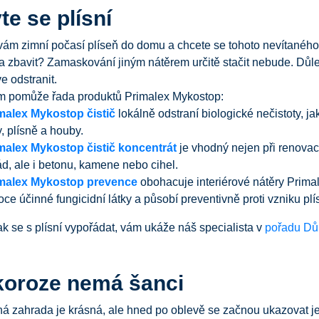
te se plísní
vám zimní počasí plíseň do domu a chcete se tohoto nevítaného
 zbavit? Zamaskování jiným nátěrem určitě stačit nebude. Důleži
e odstranit.
m pomůže řada produktů Primalex Mykostop:
malex Mykostop čistič
lokálně odstraní biologické nečistoty, ja
y, plísně a houby.
malex Mykostop čistič koncentrát
je vhodný nejen při renovac
ád, ale i betonu, kamene nebo cihel.
malex Mykostop prevence
obohacuje interiérové nátěry Prima
oce účinné fungicidní látky a působí preventivně proti vzniku plís
ak se s plísní vypořádat, vám ukáže náš specialista v
pořadu Dů
koroze nemá šanci
 zahrada je krásná, ale hned po oblevě se začnou ukazovat je