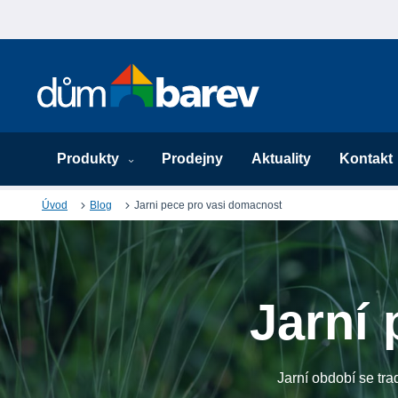
Produkty
Prodejny
Aktuality
Kontakt
Úvod
Blog
Jarni pece pro vasi domacnost
Jarní
Jarní období se tr