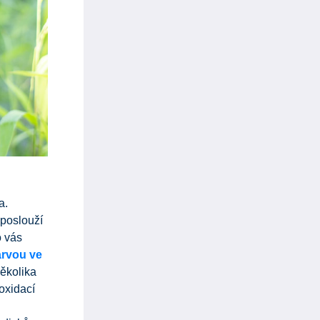
a.
 poslouží
o vás
arvou ve
několika
oxidací