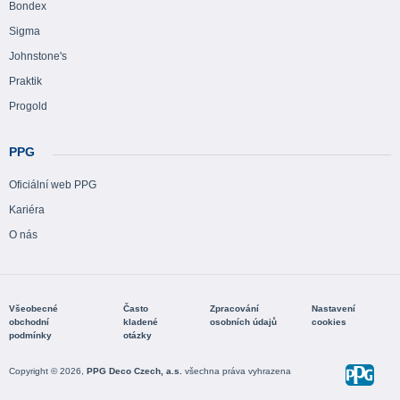
Bondex
Sigma
Johnstone's
Praktik
Progold
PPG
Oficiální web PPG
Kariéra
O nás
Všeobecné
Často
Zpracování
Nastavení
obchodní
kladené
osobních údajů
cookies
podmínky
otázky
Copyright © 2026,
PPG Deco Czech, a.s.
všechna práva vyhrazena