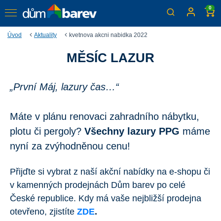
0
Úvod
Aktuality
kvetnova akcni nabidka 2022
MĚSÍC LAZUR
Měsíc lazur
Nakupujte online nebo v kamenných prodejnách po celé
ČR
„První Máj, lazury čas…“
Máte v plánu renovaci zahradního nábytku,
plotu či pergoly?
Všechny lazury PPG
máme
nyní za zvýhodněnou cenu!
Přijďte si vybrat z naší akční nabídky na e-shopu či
v kamenných prodejnách Dům barev po celé
České republice. Kdy má vaše nejbližší prodejna
otevřeno, zjistíte
ZDE
.