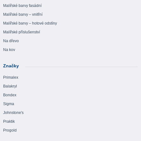
Malířské barvy fasádní
Malířské barvy – vnitřní
Malířské barvy – hotové odstíny
Malířské příslušenství
Na dřevo
Na kov
Značky
Primalex
Balakryl
Bondex
Sigma
Johnstone's
Praktik
Progold