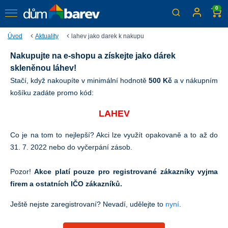
0
Úvod
Aktuality
lahev jako darek k nakupu
Nakupujte na e-shopu a získejte jako dárek
Skleněná láhev jako dárek k
skleněnou láhev!
nákupu
Stačí, když nakoupíte v minimální hodnotě
500 Kč
a v nákupním
košíku zadáte promo kód:
Akce platí pro registrované zákazníky vyjma firem / IČO
zákazníků
LAHEV
Co je na tom to nejlepší? Akci lze využít opakovaně a to až do
31. 7. 2022 nebo do vyčerpání zásob.
Pozor!
Akce platí pouze pro registrované zákazníky vyjma
firem a ostatních IČO zákazníků.
Ještě nejste zaregistrovaní? Nevadí, udělejte to
nyní
.