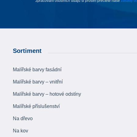
zpracování osobních údajů si prosím přečtěte naše
zásady oc
Sortiment
Malířské barvy fasádní
Malířské barvy – vnitřní
Malířské barvy – hotové odstíny
Malířské příslušenství
Na dřevo
Na kov