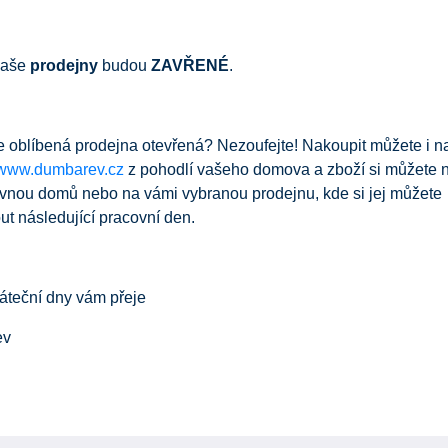
aše
prodejny
budou
ZAVŘENÉ
.
e oblíbená prodejna otevřená? Nezoufejte! Nakoupit můžete i 
www.dumbarev.cz
z pohodlí vašeho domova a zboží si můžete 
ovnou domů nebo na vámi vybranou prodejnu, kde si jej můžete
t následující pracovní den.
áteční dny vám přeje
ev