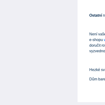
Ostatní
n
Není vaš
e-shopu
doručit r
vyzvednou
Hezké sv
Dům bar