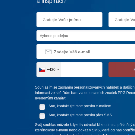
a inspiraci?
Vyberte prodejnu…
+420
Souhlasím se zasláním personalizovaných nabídek a dalších
informací ze sítě Dům barev a od ostatních značek PPG Deco 
uvedenými kanály:
Ano, kontaktujte mne prosím e-mailem
Ano, kontaktujte mne prosím přes SMS
Svůj souhlas můžete kdykoliv odvolat kliknutím na příslušný 
kteréhokoliv e-mailu nebo odkaz v SMS, které od nás obdržíte