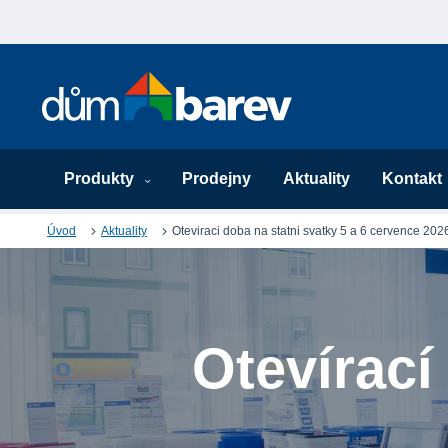
Produkty
Prodejny
Aktuality
Kontakt
Úvod
Aktuality
Oteviraci doba na statni svatky 5 a 6 cervence 202
Otevírací