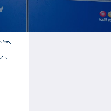
evřeny,
tívit: