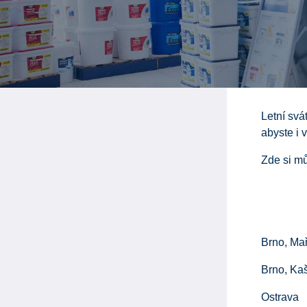
Letní svá
abyste i 
Zde si mů
Brno,
Brno,
Ostr