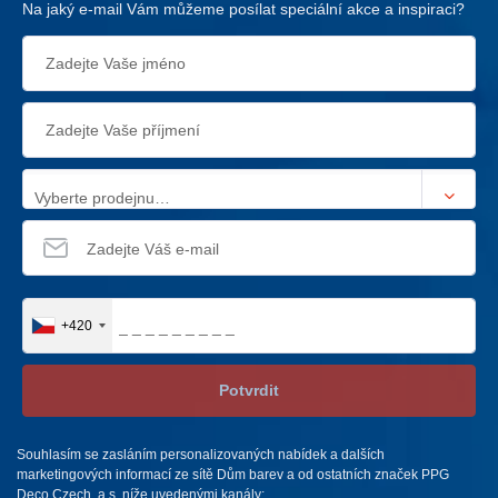
Na jaký e-mail Vám můžeme posílat speciální akce a inspiraci?
Vyberte prodejnu…
+420
Potvrdit
Souhlasím se zasláním personalizovaných nabídek a dalších
marketingových informací ze sítě Dům barev a od ostatních značek PPG
Deco Czech, a.s. níže uvedenými kanály: