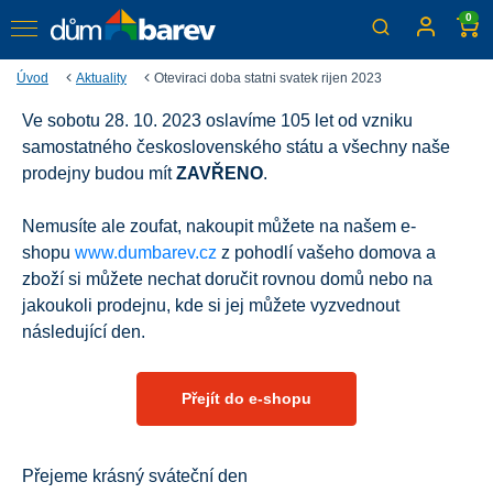
0
Úvod
Aktuality
Oteviraci doba statni svatek rijen 2023
Ve sobotu 28. 10. 2023 oslavíme 105 let od vzniku
Otevírací doba na státní
samostatného československého státu a všechny naše
svátek 28. 10. 2023
prodejny budou mít
ZAVŘENO
.
Nemusíte ale zoufat, nakoupit můžete na našem e-
shopu
www.dumbarev.cz
z pohodlí vašeho domova a
zboží si můžete nechat doručit rovnou domů nebo na
jakoukoli prodejnu, kde si jej můžete vyzvednout
následující den.
Přejít do e-shopu
Přejeme krásný sváteční den