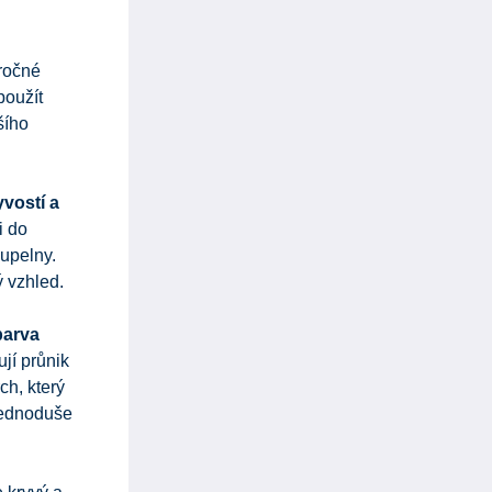
áročné
použít
šího
vostí a
i do
oupelny.
ý vzhled.
barva
ují průnik
ch, který
 jednoduše