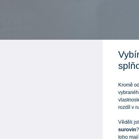
Vybír
splň
Kromě ods
vybraného
vlastnost
rozdíl v n
Věděli js
surovin
?
toho mají