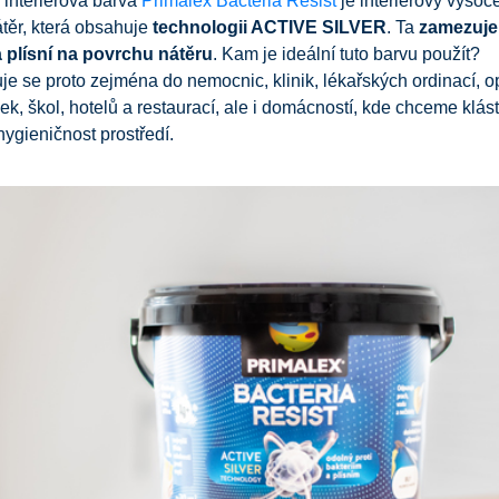
 interiérová barva
Primalex Bacteria Resist
je interiérový vysoc
těr, která obsahuje
technologii ACTIVE SILVER
. Ta
zamezuje
a plísní na povrchu nátěru
. Kam je ideální tuto barvu použít?
e se proto zejména do nemocnic, klinik, lékařských ordinací, 
lek, škol, hotelů a restaurací, ale i domácností, kde chceme klás
 hygieničnost prostředí.