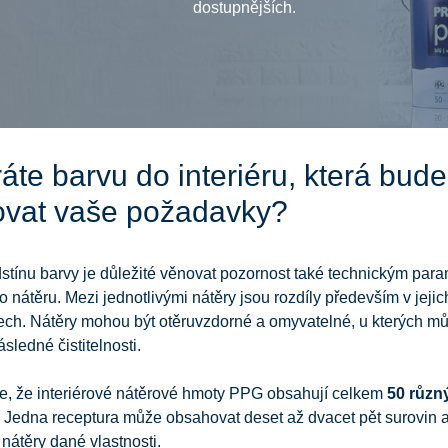
dostupnějších.
áte barvu do interiéru, která bude
ovat vaše požadavky?
tínu barvy je důležité věnovat pozornost také technickým par
 nátěru. Mezi jednotlivými nátěry jsou rozdíly především v jejic
ech. Nátěry mohou být otěruvzdorné a omyvatelné, u kterých mů
ásledné čistitelnosti.
te, že interiérové nátěrové hmoty PPG obsahují celkem
50 různ
 Jedna receptura může obsahovat deset až dvacet pět surovin 
 nátěry dané vlastnosti.