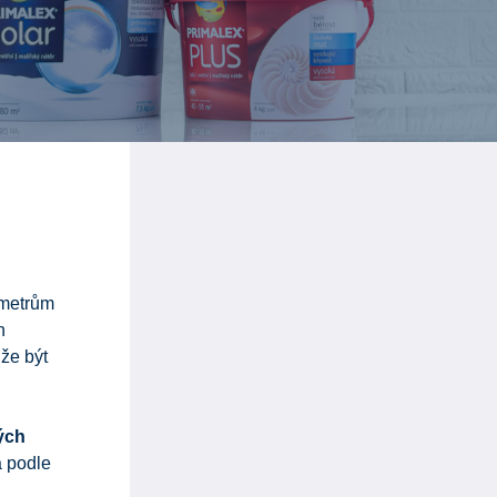
ametrům
h
že být
ých
a podle