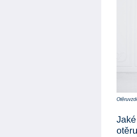
Otěruvzdo
Jaké 
otěr