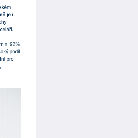
eském
ň je i
chy
celáří.
(min. 92%
oký podíl
lní pro
,