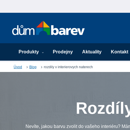
Produkty
Prodejny
Aktuality
Kontakt
Úvod
Blog
rozdily v interierovych naterech
Rozdíl
Nevíte, jakou barvu zvolit do vašeho interiéru? Má