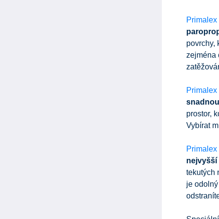
Primalex
paroprop
povrchy, 
zejména d
zatěžová
Primalex
snadnou 
prostor, 
Vybírat m
Primalex
nejvyšší 
tekutých 
je odolný
odstranít