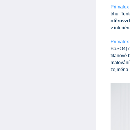
Primalex
trhu. Ten
otěruvz
v interié
Primalex
BaSO4) dí
titanové 
malování 
zejména r