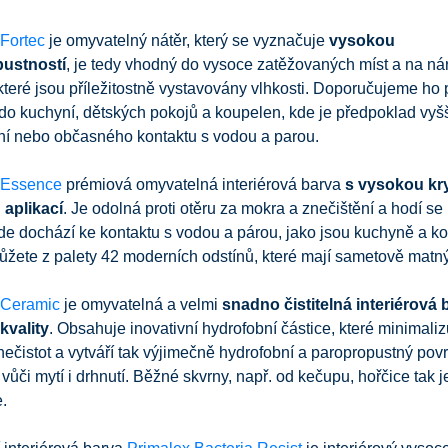
 Fortec
je omyvatelný nátěr, který se vyznačuje
vysokou
ustností
, je tedy vhodný do vysoce zatěžovaných míst a na n
které jsou příležitostně vystavovány vlhkosti. Doporučujeme ho 
o kuchyní, dětských pokojů a koupelen, kde je předpoklad vyš
ní nebo občasného kontaktu s vodou a parou.
 Essence
prémiová omyvatelná interiérová barva
s vysokou kry
aplikací
. Je odolná proti otěru za mokra a znečištění a hodí se 
kde dochází ke kontaktu s vodou a párou, jako jsou kuchyně a k
ůžete z palety 42 moderních odstínů, které mají sametově matn
 Ceramic
je omyvatelná a velmi
snadno čistitelná interiérová 
kvality
. Obsahuje inovativní hydrofobní částice, které minimaliz
nečistot a vytváří tak výjimečně hydrofobní a paropropustný povr
 vůči mytí i drhnutí. Běžné skvrny, např. od kečupu, hořčice tak
e.