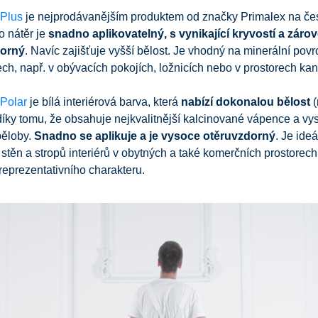
 Plus
je nejprodávanějším produktem od značky Primalex na č
to nátěr je
snadno aplikovatelný, s vynikající kryvostí a zárove
dorný
. Navíc zajišťuje vyšší bělost. Je vhodný na minerální povr
rech, např. v obývacích pokojích, ložnicích nebo v prostorech kan
 Polar
je bílá interiérová barva, která
nabízí dokonalou bělost
ky tomu, že obsahuje nejkvalitnější kalcinované vápence a vys
běloby.
Snadno se aplikuje a je vysoce otěruvzdorný
. Je ideá
stěn a stropů interiérů v obytných a také komerčních prostorech
eprezentativního charakteru.