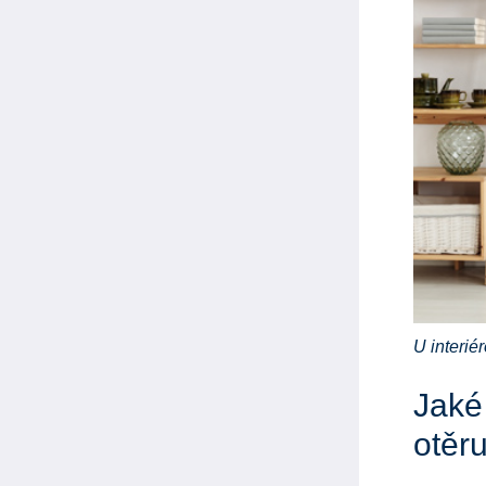
U interié
Jaké 
otěr