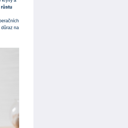
e kryvý a
 růstu
operačních
t důraz na