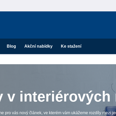
Blog
Akční nabídky
Ke stažení
y v interiérových
me pro vás nový článek, ve kterém vám ukážeme rozdíly mezi jed