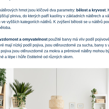
nátěrových hmot jsou klíčové dva parametry:
bělost a kryvost
. 
jišťují plniva, do kterých patří kaolíny v základních nátěrech a 
u ve vyšších kategoriích nátěrů. K zvýšení bělosti se u nátěrů po
běloba.
vzdornost a omyvatelnost
použité barvy má vliv podíl pojivové
eré mají nízký podíl pojiva, jsou otěruvzdorné za sucha, barvy s
pojiva jsou otěruvzdorné za mokra a prémiové nátěry mohou bý
é a lépe i hůře čistitelné od různých skvrn.