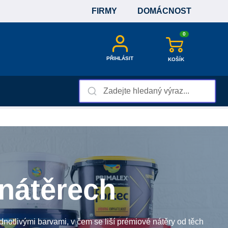
FIRMY
DOMÁCNOST
0
PŘIHLÁSIT
KOŠÍK
 nátěrech
notlivými barvami, v čem se liší prémiové nátěry od těch