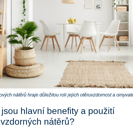
rových nátěrů hraje důležitou roli jejich otěruvzdornost a omyvat
jsou hlavní benefity a použití
uvzdorných nátěrů?