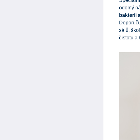
Speciální
odolný ná
bakterií 
Doporučuj
sálů, ško
čistotu a