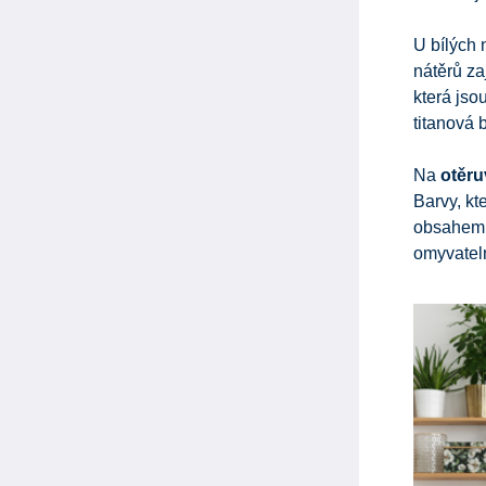
U bílých 
nátěrů za
která jso
titanová 
Na
otěru
Barvy, kt
obsahem 
omyvateln