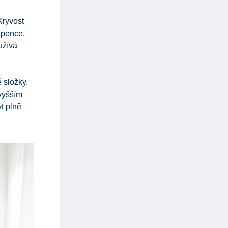
Kryvost
vápence,
užívá
 složky.
 vyšším
t plně