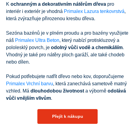
K
ochranným a dekorativním nátěrům dřeva
pro
interiér i exteriér je vhodná
Primalex Lazura tenkovrstvá
,
která zvýrazňuje přirozenou kresbu dřeva.
Sezóna bazénů je v plném proudu a pro bazény využijete
náš
Primalex Ultra Beton
, který nabízí protiskluzový a
pololesklý povrch, je
odolný vůči vodě a chemikáliím
.
Vhodný je také pro nátěry ploch garáží, ale také chodeb
nebo dílen.
Pokud potřebujete natřít dřevo nebo kov, doporučujeme
Primalex Vrchní barvu
, která zanechává sametově matný
vzhled. Má
dlouhodobou životnost
a výborně
odolává
vůči vnějším vlivům
.
Přejít k nákupu