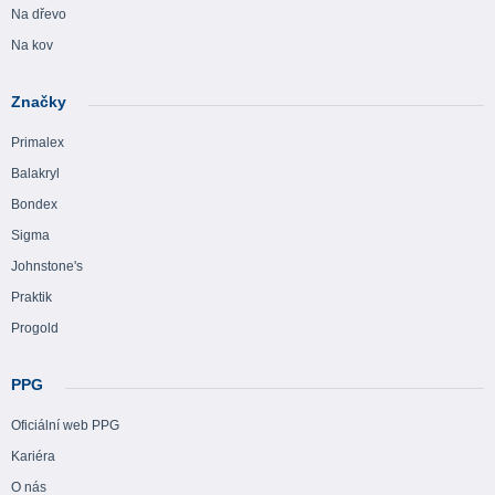
Na dřevo
Na kov
Značky
Primalex
Balakryl
Bondex
Sigma
Johnstone's
Praktik
Progold
PPG
Oficiální web PPG
Kariéra
O nás