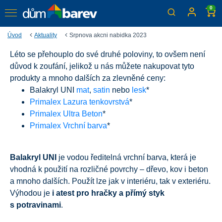
0
Úvod
Aktuality
Srpnova akcni nabidka 2023
Léto se přehouplo do své druhé poloviny, to ovšem není
Srpnová akční nabídka
důvod k zoufání, jelikož u nás můžete nakupovat tyto
Nakupujte online nebo v kamenných prodejnách po celé
produkty a mnoho dalších za zlevněné ceny:
ČR.
Balakryl UNI
mat
,
satin
nebo
lesk
*
Primalex Lazura tenkovrstvá
*
Primalex Ultra Beton
*
Primalex Vrchní barva
*
Balakryl UNI
je vodou ředitelná vrchní barva, která je
vhodná k použití na rozličné povrchy – dřevo, kov i beton
a mnoho dalších. Použít lze jak v interiéru, tak v exteriéru.
Výhodou je
i atest pro hračky a přímý styk
s potravinami
.