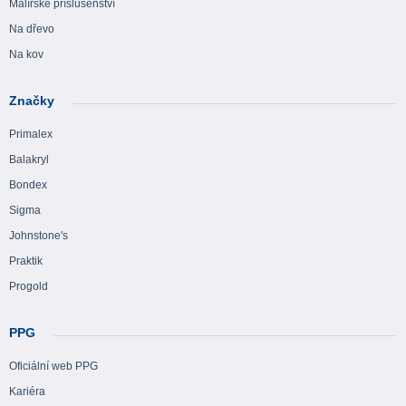
Malířské příslušenství
Na dřevo
Na kov
Značky
Primalex
Balakryl
Bondex
Sigma
Johnstone's
Praktik
Progold
PPG
Oficiální web PPG
Kariéra