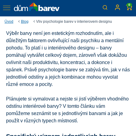
0
Úvod
Blog
Vliv psychologie barev v interierovem designu
Výběr barvy není jen estetickým rozhodnutím, ale i
Vliv psychologie barev v
důležitým faktorem ovlivňující naši psychiku a mentální
interiérovém designu
pohodu. To platí i u interiérového designu – barvy
pomáhají vytvářet celkový dojem, zároveň však dokážou
Jak dokážou barvy ovlivnit naše vnímání, náladu a
ovlivnit naši produktivitu, koncentraci, a dokonce i
celkový dojem z prostoru?
spánek. Právě psychologie barev se zabývá tím, jak v nás
jednotlivé odstíny a jejich kombinace mohou vyvolat
různé emoce a pocity.
Plánujete si vymalovat a nejste si jistí výběrem vhodného
odstínu interiérové barvy? V tomto článku vám
pomůžeme seznámit se s jednotlivými barvami a jak je
použít v různých typech místností.