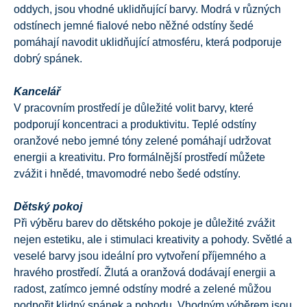
oddych, jsou vhodné uklidňující barvy. Modrá v různých
odstínech jemné fialové nebo něžné odstíny šedé
pomáhají navodit uklidňující atmosféru, která podporuje
dobrý spánek.
Kancelář
V pracovním prostředí je důležité volit barvy, které
podporují koncentraci a produktivitu. Teplé odstíny
oranžové nebo jemné tóny zelené pomáhají udržovat
energii a kreativitu. Pro formálnější prostředí můžete
zvážit i hnědé, tmavomodré nebo šedé odstíny.
Dětský pokoj
Při výběru barev do dětského pokoje je důležité zvážit
nejen estetiku, ale i stimulaci kreativity a pohody. Světlé a
veselé barvy jsou ideální pro vytvoření příjemného a
hravého prostředí. Žlutá a oranžová dodávají energii a
radost, zatímco jemné odstíny modré a zelené můžou
podpořit klidný spánek a pohodu. Vhodným výběrem jsou