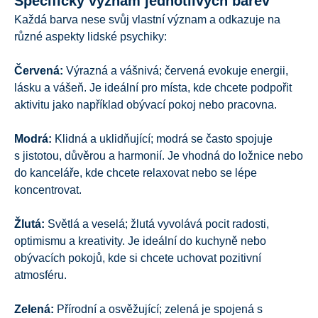
Specifický význam jednotlivých barev
Každá barva nese svůj vlastní význam a odkazuje na
různé aspekty lidské psychiky:
Červená:
Výrazná a vášnivá; červená evokuje energii,
lásku a vášeň. Je ideální pro místa, kde chcete podpořit
aktivitu jako například obývací pokoj nebo
pracovna
.
Modrá:
Klidná a uklidňující; modrá se často spojuje
s jistotou, důvěrou a harmonií. Je vhodná do ložnice nebo
do kanceláře, kde chcete relaxovat nebo se lépe
koncentrovat.
Žlutá:
Světlá a veselá; žlutá vyvolává pocit radosti,
optimismu a kreativity. Je ideální do kuchyně nebo
obývacích pokojů, kde si chcete uchovat pozitivní
atmosféru.
Zelená:
Přírodní a osvěžující; zelená je spojená s