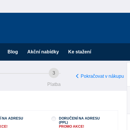
Blog
Akční nabídky
Ke stažení
3
Pokračovat v nákupu
Platba
Í NA ADRESU
DORUČENÍ NA ADRESU
(PPL)
KCE!
PROMO AKCE!