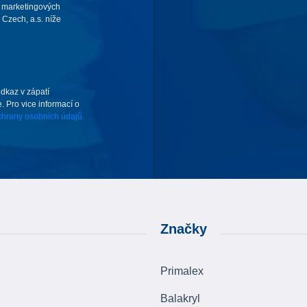
 marketingových
Czech, a.s. níže
odkaz v zápatí
. Pro vice informací o
hrany osobních údajů.
Značky
Primalex
Balakryl