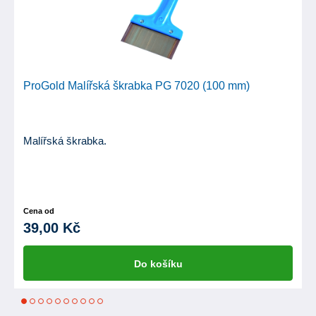
ProGold Malířská škrabka PG 7020 (100 mm)
Malířská škrabka.
Cena od
39,00 Kč
Do košíku
1
2
3
4
5
6
7
8
9
10