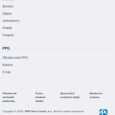
Bondex
Sigma
Johnstone's
Praktik
Progold
PPG
Oficiální web PPG
Kariéra
O nás
Všeobecné
Často
Zpracování
Nastavení
obchodní
kladené
osobních údajů
cookies
podmínky
otázky
Copyright © 2026,
PPG Deco Czech, a.s.
všechna práva vyhrazena