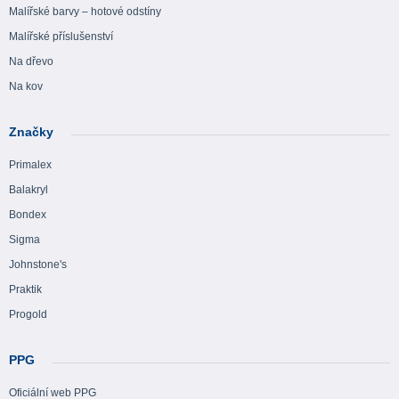
Malířské barvy – hotové odstíny
Malířské příslušenství
Na dřevo
Na kov
Značky
Primalex
Balakryl
Bondex
Sigma
Johnstone's
Praktik
Progold
PPG
Oficiální web PPG