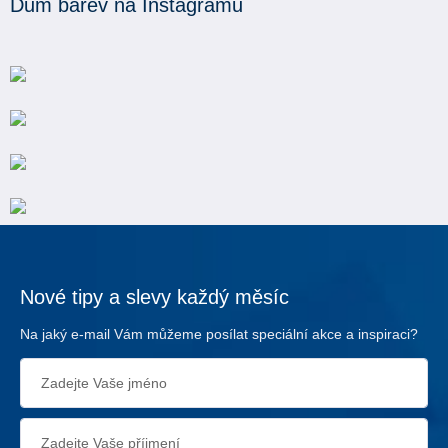
Dům barev na Instagramu
Nové tipy a slevy každý měsíc
Na jaký e-mail Vám můžeme posílat speciální akce a inspiraci?