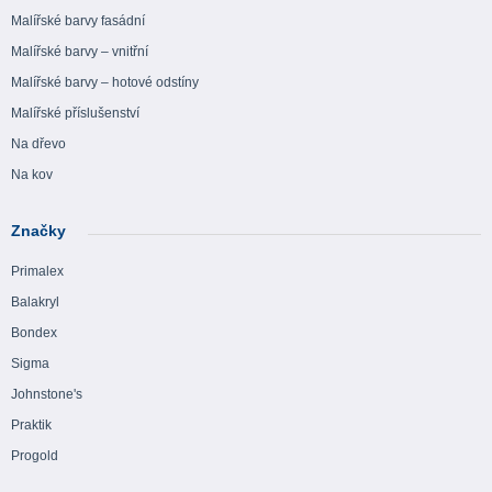
Malířské barvy fasádní
Malířské barvy – vnitřní
Malířské barvy – hotové odstíny
Malířské příslušenství
Na dřevo
Na kov
Značky
Primalex
Balakryl
Bondex
Sigma
Johnstone's
Praktik
Progold