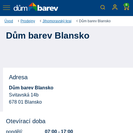
0
Úvod
Prodejny
Jihomoravský kraj
Dům barev Blansko
Dům barev Blansko
Adresa
Dům barev Blansko
Svitavská 14b
678 01 Blansko
Otevírací doba
pondělí:
07:00 - 17:00