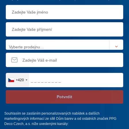
Vyberte prodejnu…
+420
Potvrdit
Souhlasím se zasláním personalizovaných nabídek a dalších
marketingových informací ze sítě Dům barev a od ostatních značek PPG
Deco Czech, a.s. níže uvedenými kanály: