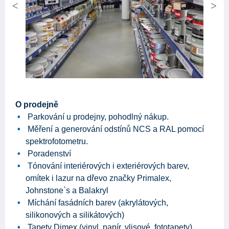
Previous
Next
O prodejně
Parkování u prodejny, pohodlný nákup.
Měření a generování odstínů NCS a RAL pomocí
spektrofotometru.
Poradenství
Tónování interiérových i exteriérových barev,
omítek i lazur na dřevo značky Primalex,
Johnstone`s a Balakryl
Míchání fasádních barev (akrylátových,
silikonových a silikátových)
Tapety Dimex (vinyl, papír, vlisové, fototapety)