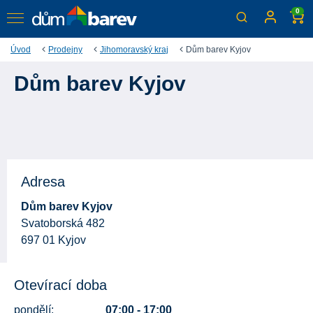
0
Úvod
Prodejny
Jihomoravský kraj
Dům barev Kyjov
Dům barev Kyjov
Adresa
Dům barev Kyjov
Svatoborská 482
697 01 Kyjov
Otevírací doba
pondělí:
07:00 - 17:00