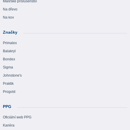
Malířské příslušenství
Na dřevo
Na kov
Značky
Primalex
Balakryl
Bondex
Sigma
Johnstone's
Praktik
Progold
PPG
Oficiální web PPG
Kariéra