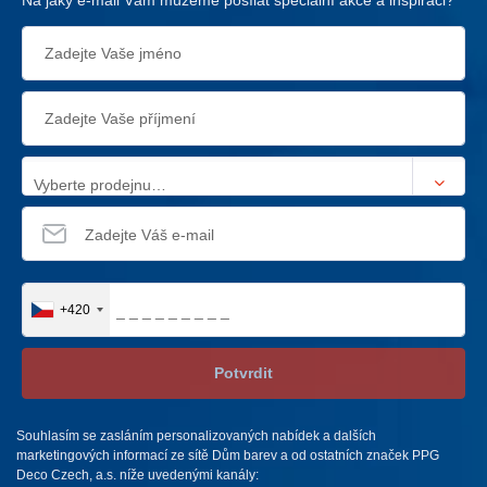
Na jaký e-mail Vám můžeme posílat speciální akce a inspiraci?
Vyberte prodejnu…
+420
Potvrdit
Souhlasím se zasláním personalizovaných nabídek a dalších
marketingových informací ze sítě Dům barev a od ostatních značek PPG
Deco Czech, a.s. níže uvedenými kanály: