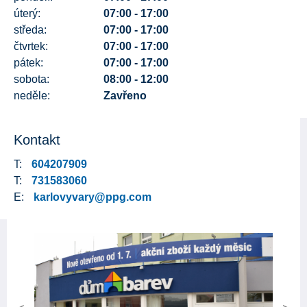
úterý:
07:00 - 17:00
středa:
07:00 - 17:00
čtvrtek:
07:00 - 17:00
pátek:
07:00 - 17:00
sobota:
08:00 - 12:00
neděle:
Zavřeno
Kontakt
T:
604207909
T:
731583060
E:
karlovyvary@ppg.com