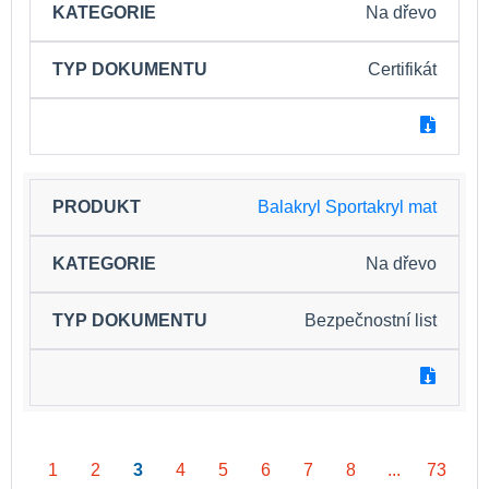
Na dřevo
Certifikát
Balakryl Sportakryl mat
Na dřevo
Bezpečnostní list
1
2
3
4
5
6
7
8
...
73