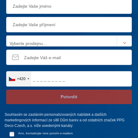
Vyberte prodejnu…
+420
Potvrdit
Souhlasím se zasláním personalizovaných nabídek a dalších
marketingových informací ze sítě Dům barev a od ostatních značek PPG
Deco Czech, a.s. níže uvedenými kanály:
Ano, kontaktujte mne prosím e-mailem