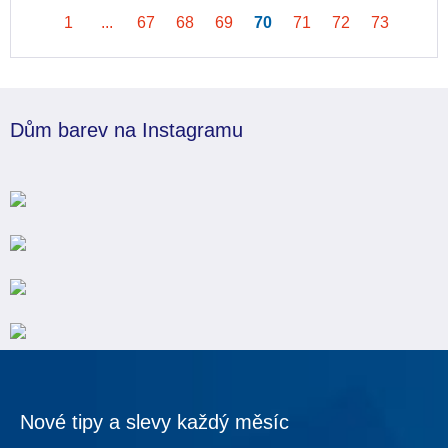
1
...
67
68
69
70
71
72
73
Dům barev na Instagramu
Nové tipy a slevy každý měsíc