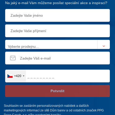
Na jaký e-mail Vám můžeme posílat speciální akce a inspiraci?
Vyberte prodejnu…
+420
Potvrdit
Souhlasím se zasláním personalizovaných nabídek a dalších
marketingových informací ze sítě Dům barev a od ostatních značek PPG