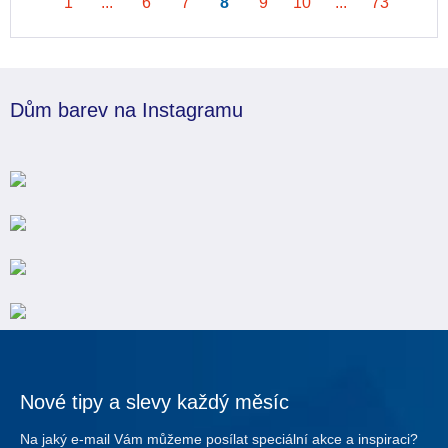
1
...
6
7
8
9
10
...
73
Dům barev na Instagramu
Nové tipy a slevy každý měsíc
Na jaký e-mail Vám můžeme posílat speciální akce a inspiraci?