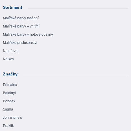
Sortiment
Malířské barvy fasádní
Malířské barvy – vnitřní
Malířské barvy – hotové odstíny
Malířské příslušenství
Na dřevo
Na kov
Značky
Primalex
Balakryl
Bondex
Sigma
Johnstone's
Praktik