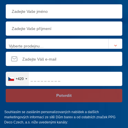
Vyberte prodejnu…
+420
Potvrdit
Souhlasím se zasláním personalizovaných nabídek a dalších
marketingových informací ze sítě Dům barev a od ostatních značek PPG
Deco Czech, a.s. níže uvedenými kanály: