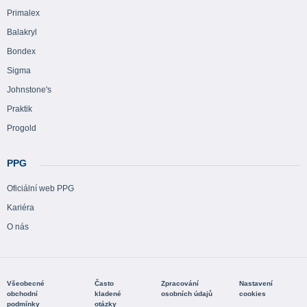
Primalex
Balakryl
Bondex
Sigma
Johnstone's
Praktik
Progold
PPG
Oficiální web PPG
Kariéra
O nás
Všeobecné
Často
Zpracování
Nastavení
obchodní
kladené
osobních údajů
cookies
podmínky
otázky