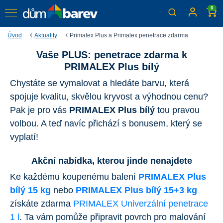
0
Úvod
Aktuality
Primalex Plus a Primalex penetrace zdarma
Vaše PLUS: penetrace zdarma k
Nakupte Primalex Plus a
PRIMALEX Plus bílý
získejte penetraci ZDARMA
Chystáte se vymalovat a hledáte barvu, která
Využijte double - kupte balení 15+3 a máte 3 kg navíc
spojuje kvalitu, skvělou kryvost a výhodnou cenu?
včetně penetrace!
Pak je pro vás
PRIMALEX Plus bílý
tou pravou
volbou. A teď navíc přichází s bonusem, který se
vyplatí!
Akční nabídka, kterou jinde nenajdete
Ke každému koupenému balení
PRIMALEX Plus
bílý 15 kg
nebo
PRIMALEX Plus bílý 15+3 kg
získáte zdarma
PRIMALEX Univerzální penetrace
1 l
. Ta vám pomůže připravit povrch pro malování