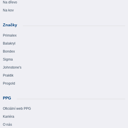
Na dřevo
Na kov
Značky
Primalex
Balakryl
Bondex
Sigma
Johnstone's
Praktik
Progold
PPG
Oficiální web PPG
Kariéra
O nás