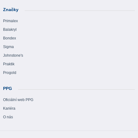
Značky
Primalex
Balakryl
Bondex
Sigma
Johnstone's
Praktik
Progold
PPG
Oficiální web PPG
Kariéra
O nás